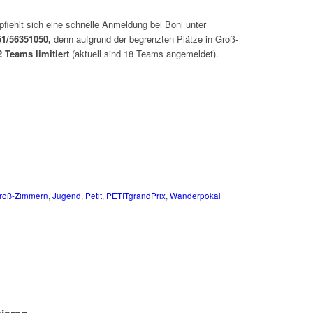
fiehlt sich eine schnelle Anmeldung bei Boni unter
1/56351050,
denn aufgrund der begrenzten Plätze in Groß-
 Teams limitiert
(aktuell sind 18 Teams angemeldet).
roß-Zimmern
,
Jugend
,
Petit
,
PETITgrandPrix
,
Wanderpokal