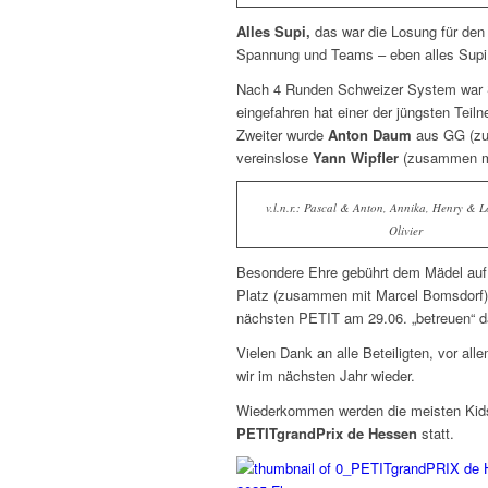
Alles Supi,
das war die Losung für den 
Spannung und Teams – eben alles Supi
Nach 4 Runden Schweizer System war 
eingefahren hat einer der jüngsten Teil
Zweiter wurde
Anton Daum
aus GG (zus
vereinslose
Yann Wipfler
(zusammen mit
v.l.n.r.: Pascal & Anton, Annika, Henry & 
Olivier
Besondere Ehre gebührt dem Mädel auf
Platz (zusammen mit Marcel Bomsdorf)
nächsten PETIT am 29.06. „betreuen“ da
Vielen Dank an alle Beteiligten, vor al
wir im nächsten Jahr wieder.
Wiederkommen werden die meisten Kid
PETITgrandPrix de Hessen
statt.