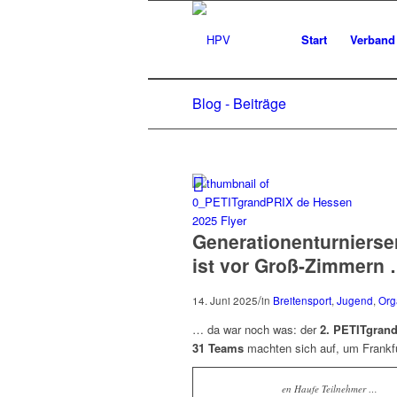
Start
Verband
Blog - Beiträge
Generationenturnierse
ist vor Groß-Zimmern
/
14. Juni 2025
in
Breitensport
,
Jugend
,
Org
… da war noch was: der
2. PETITgran
31 Teams
machten sich auf, um Frankfu
en Haufe Teilnehmer …