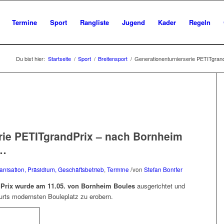
Termine
Sport
Rangliste
Jugend
Kader
Regeln
Du bist hier:
Startseite
/
Sport
/
Breitensport
/
Generationenturnierserie PETITgrand
rie PETITgrandPrix – nach Bornheim
 …
/
anisation, Präsidium, Geschäftsbetrieb
,
Termine
von
Stefan Bonifer
dPrix wurde am 11.05. von Bornheim Boules
ausgerichtet und
rts modernsten Bouleplatz zu erobern.