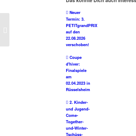
Das könnte Dich auch interes
Neuer
Termin: 3.
Offene Hessische
PETITgrandPRIX
Jugendmeisterschaft
auf den
Doublette in Dieburg
22.08.2026
verschoben!
Coupe
d'hiver:
Finalspiele
am
02.04.2023 in
Rüsselsheim
2. Kinder-
und Jugend-
Come-
Together-
und-Winter-
Tschüss-