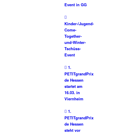
Event in GG
Kinder-/Jugend-
Come-
Together-
und-Winter-
Tschüss-
Event
1.
PETITgrandPrix
de Hessen
startet am
16.03. in
Viernheim
1.
PETITgrandPrix
de Hessen
steht vor