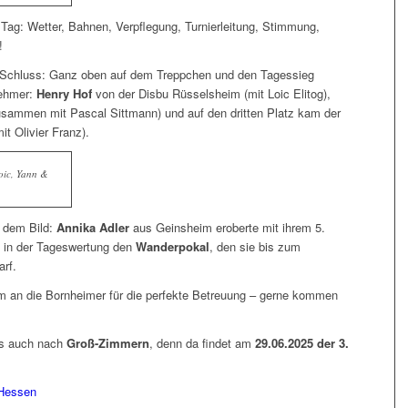
Tag: Wetter, Bahnen, Verpflegung, Turnierleitung, Stimmung,
!
Schluss: Ganz oben auf dem Treppchen und den Tagessieg
nehmer:
Henry Hof
von der Disbu Rüsselsheim (mit Loic Elitog),
ammen mit Pascal Sittmann) und auf den dritten Platz kam der
 Olivier Franz).
Loic, Yann &
 dem Bild:
Annika Adler
aus Geinsheim eroberte mit ihrem 5.
 in der Tageswertung den
Wanderpokal
, den sie bis zum
rf.
lem an die Bornheimer für die perfekte Betreuung – gerne kommen
s auch nach
Groß-Zimmern
, denn da findet am
29.06.2025 der 3.