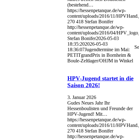
(bestehend…
https://hessenpetanque.de/wp-
content/uploads/2016/11/HPVHand.
270
418
Stefan Bonifer
http://hessenpetanque.de/wp-
content/uploads/2016/04/HPV_logo
Stefan Bonifer
2026-05-03
18:35:20
2026-05-03
Se
18:36:07
Jugendtermine im Mai:
PETITgrandPrix in Bornheim &
Boule-Zeltlager/OHJM in Winkel
HPV-Jugend startet in die
Saison 2026!
3. Januar 2026
Gudes Neues Jahr Ihr
Hessenboulisten und Freunde der
HPV-Jugend! Mit…
https://hessenpetanque.de/wp-
content/uploads/2016/11/HPVHand.
270
418
Stefan Bonifer
http://hessenpetanque.de/wp-