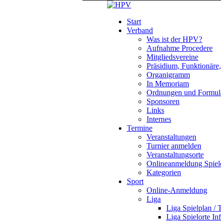
Start
Verband
Was ist der HPV?
Aufnahme Procedere
Mitgliedsvereine
Präsidium, Funktionäre
Organigramm
In Memoriam
Ordnungen und Formul
Sponsoren
Links
Internes
Termine
Veranstaltungen
Turnier anmelden
Veranstaltungsorte
Onlineanmeldung Spiel
Kategorien
Sport
Online-Anmeldung
Liga
Liga Spielplan / 
Liga Spielorte In