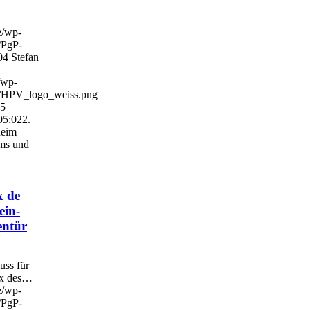
e/wp-
/PgP-
04
Stefan
/wp-
4/HPV_logo_weiss.png
15
05:02
2.
heim
ms und
x de
ein-
entür
ss für
ix des…
e/wp-
/PgP-