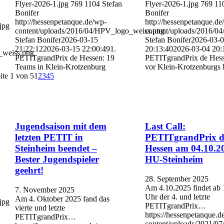
Flyer-2026-1.jpg
769
1104
Stefan
Flyer-2026-1.jpg
769
11
Bonifer
Bonifer
http://hessenpetanque.de/wp-
http://hessenpetanque.de
jpg
content/uploads/2016/04/HPV_logo_weiss.png
content/uploads/2016/0
Stefan Bonifer
2026-03-15
Stefan Bonifer
2026-03-
21:22:12
2026-03-15 22:00:49
1.
20:13:40
2026-03-04 20:
_weiss.png
PETITgrandPrix de Hessen: 19
PETITgrandPrix de Hess
Teams in Klein-Krotzenburg
vor Klein-Krotzenburgs 
ite 1 von 5
1
2
3
4
5
Jugendsaison mit dem
Last Call:
letzten PETIT in
PETITgrandPrix d
Steinheim beendet –
Hessen am 04.10.2
Bester Jugendspieler
HU-Steinheim
geehrt!
28. September 2025
Am 4.10.2025 findet ab 
7. November 2025
Uhr der 4. und letzte
Am 4. Oktober 2025 fand das
jpg
PETITgrandPrix…
vierte und letzte
https://hessenpetanque.d
PETITgrandPrix…
content/uploads/2021/07