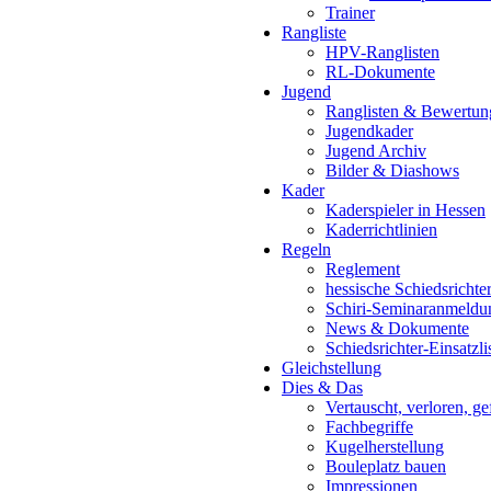
Trainer
Rangliste
HPV-Ranglisten
RL-Dokumente
Jugend
Ranglisten & Bewertun
Jugendkader
Jugend Archiv
Bilder & Diashows
Kader
Kaderspieler in Hessen
Kaderrichtlinien
Regeln
Reglement
hessische Schiedsrichte
Schiri-Seminaranmeldu
News & Dokumente
Schiedsrichter-Einsatzli
Gleichstellung
Dies & Das
Vertauscht, verloren, g
Fachbegriffe
Kugelherstellung
Bouleplatz bauen
Impressionen