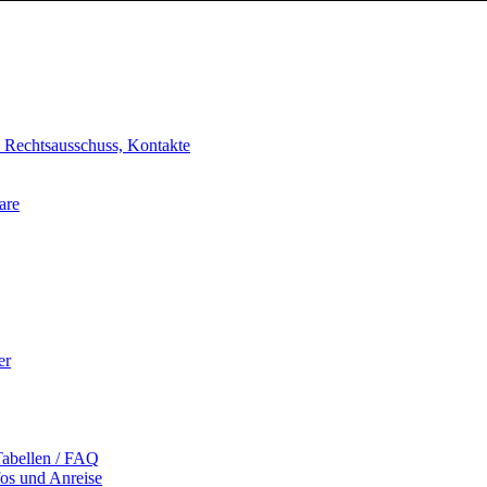
, Rechtsausschuss, Kontakte
are
er
Tabellen / FAQ
fos und Anreise