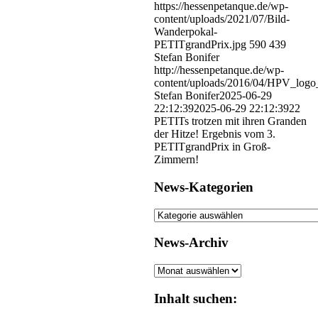
https://hessenpetanque.de/wp-
content/uploads/2021/07/Bild-
Wanderpokal-
PETITgrandPrix.jpg
590
439
Stefan Bonifer
http://hessenpetanque.de/wp-
content/uploads/2016/04/HPV_logo
Stefan Bonifer
2025-06-29
22:12:39
2025-06-29 22:12:39
22
PETITs trotzen mit ihren Granden
der Hitze! Ergebnis vom 3.
PETITgrandPrix in Groß-
Zimmern!
News-Kategorien
News-
Kategorien
News-Archiv
News-
Archiv
Inhalt suchen: