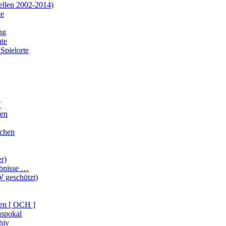
ellen 2002-2014)
te
ng
te
Spielorte
V
ten
ichen
er)
ebnisse …
 geschützt)
en [ OCH ]
nspokal
hiv