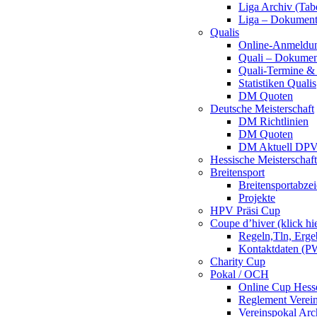
Liga Archiv (Tab
Liga – Dokumen
Qualis
Online-Anmeldu
Quali – Dokumen
Quali-Termine & 
Statistiken Qualis
DM Quoten
Deutsche Meisterschaft
DM Richtlinien
DM Quoten
DM Aktuell DP
Hessische Meisterschaf
Breitensport
Breitensportabze
Projekte
HPV Präsi Cup
Coupe d’hiver (klick hi
Regeln,Tln, Erg
Kontaktdaten (PW
Charity Cup
Pokal / OCH
Online Cup Hess
Reglement Verei
Vereinspokal Arc