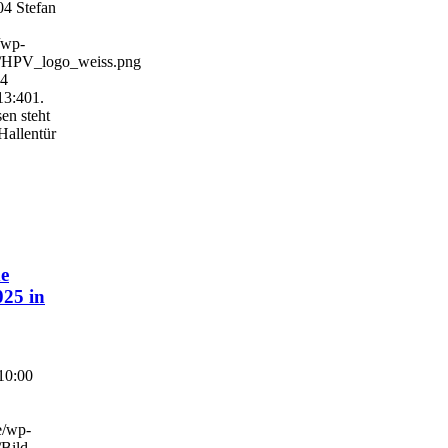
04
Stefan
/wp-
4/HPV_logo_weiss.png
04
13:40
1.
en steht
Hallentür
e
025 in
10:00
e/wp-
/Bild-