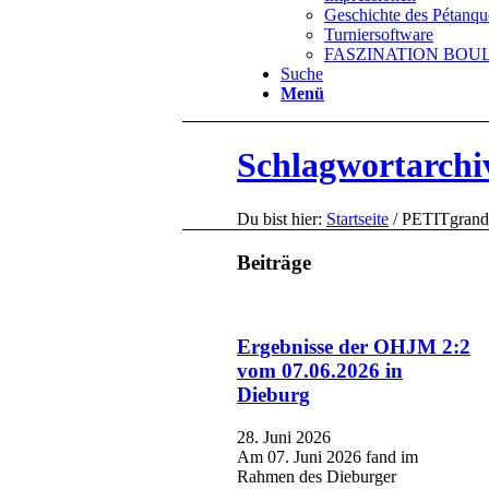
Geschichte des Pétanqu
Turniersoftware
FASZINATION BOULE 
Suche
Menü
Schlagwortarchi
Du bist hier:
Startseite
/
PETITgrand
Beiträge
Ergebnisse der OHJM 2:2
vom 07.06.2026 in
Dieburg
28. Juni 2026
Am 07. Juni 2026 fand im
Rahmen des Dieburger