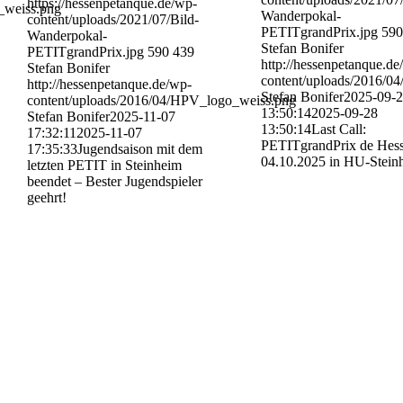
https://hessenpetanque.de/wp-
_weiss.png
Wanderpokal-
content/uploads/2021/07/Bild-
PETITgrandPrix.jpg
590
Wanderpokal-
Stefan Bonifer
PETITgrandPrix.jpg
590
439
http://hessenpetanque.de
Stefan Bonifer
content/uploads/2016/0
http://hessenpetanque.de/wp-
Stefan Bonifer
2025-09-
content/uploads/2016/04/HPV_logo_weiss.png
13:50:14
2025-09-28
Stefan Bonifer
2025-11-07
13:50:14
Last Call:
17:32:11
2025-11-07
PETITgrandPrix de Hes
17:35:33
Jugendsaison mit dem
04.10.2025 in HU-Stein
letzten PETIT in Steinheim
beendet – Bester Jugendspieler
geehrt!