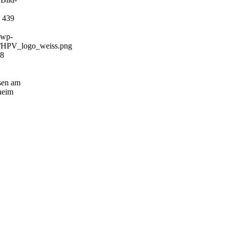
439
/wp-
4/HPV_logo_weiss.png
28
sen am
heim