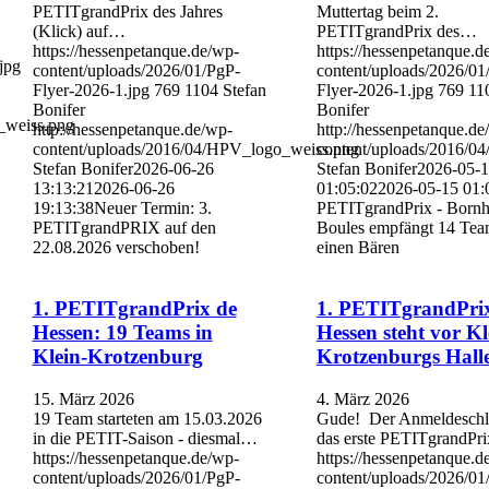
PETITgrandPrix des Jahres
Muttertag beim 2.
(Klick) auf…
PETITgrandPrix des…
https://hessenpetanque.de/wp-
https://hessenpetanque.d
jpg
content/uploads/2026/01/PgP-
content/uploads/2026/01
Flyer-2026-1.jpg
769
1104
Stefan
Flyer-2026-1.jpg
769
11
Bonifer
Bonifer
_weiss.png
http://hessenpetanque.de/wp-
http://hessenpetanque.de
content/uploads/2016/04/HPV_logo_weiss.png
content/uploads/2016/0
Stefan Bonifer
2026-06-26
Stefan Bonifer
2026-05-
13:13:21
2026-06-26
01:05:02
2026-05-15 01:
19:13:38
Neuer Termin: 3.
PETITgrandPrix - Born
PETITgrandPRIX auf den
Boules empfängt 14 Tea
22.08.2026 verschoben!
einen Bären
1. PETITgrandPrix de
1. PETITgrandPri
Hessen: 19 Teams in
Hessen steht vor Kl
Klein-Krotzenburg
Krotzenburgs Hall
15. März 2026
4. März 2026
19 Team starteten am 15.03.2026
Gude! Der Anmeldeschlu
in die PETIT-Saison - diesmal…
das erste PETITgrandPr
https://hessenpetanque.de/wp-
https://hessenpetanque.d
content/uploads/2026/01/PgP-
content/uploads/2026/01