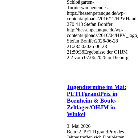
Schloßgarten-
Turnierwochenendes…
https://hessenpetanque.de/wp-
content/uploads/2016/11/HPVHand.
270
418
Stefan Bonifer
http://hessenpetanque.de/wp-
content/uploads/2016/04/HPV_logo
Stefan Bonifer
2026-06-28
21:28:50
2026-06-28
21:50:36
Ergebnisse der OHJM
2:2 vom 07.06.2026 in Dieburg
Jugendtermine im Mai:
PETITgrandPrix in
Bornheim & Boule-
Zeltlager/OHJM in
Winkel
3. Mai 2026
Beim 2. PETITgrandPrix des
Jahres treffen sich Doubletten