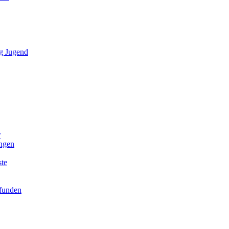
g Jugend
r
ngen
ste
efunden