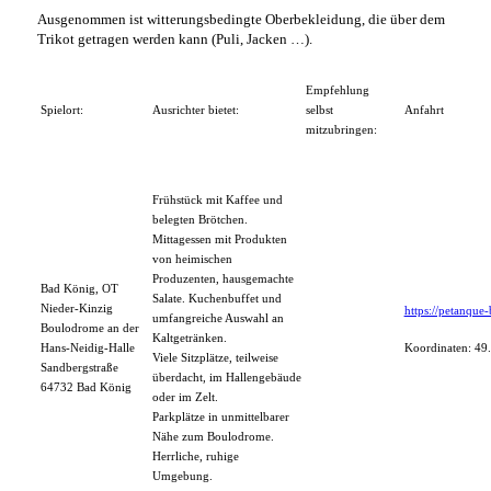
Ausgenommen ist witterungsbedingte Oberbekleidung, die über dem
Trikot getragen werden kann (Puli, Jacken …).
Empfehlung
Spielort:
Ausrichter bietet:
selbst
Anfahrt
mitzubringen:
Frühstück mit Kaffee und
belegten Brötchen.
Mittagessen mit Produkten
von heimischen
Produzenten, hausgemachte
Bad König, OT
Salate. Kuchenbuffet und
Nieder-Kinzig
https://petanque
umfangreiche Auswahl an
Boulodrome an der
Kaltgetränken.
Hans-Neidig-Halle
Koordinaten: 49
Viele Sitzplätze, teilweise
Sandbergstraße
überdacht, im Hallengebäude
64732 Bad König
oder im Zelt.
Parkplätze in unmittelbarer
Nähe zum Boulodrome.
Herrliche, ruhige
Umgebung.