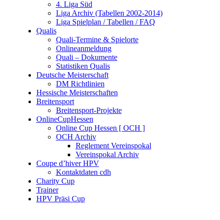
4. Liga Süd
Liga Archiv (Tabellen 2002-2014)
Liga Spielplan / Tabellen / FAQ
Qualis
Quali-Termine & Spielorte
Onlineanmeldung
Quali – Dokumente
Statistiken Qualis
Deutsche Meisterschaft
DM Richtlinien
Hessische Meisterschaften
Breitensport
Breitensport-Projekte
OnlineCupHessen
Online Cup Hessen [ OCH ]
OCH Archiv
Reglement Vereinspokal
Vereinspokal Archiv
Coupe d’hiver HPV
Kontaktdaten cdh
Charity Cup
Trainer
HPV Präsi Cup