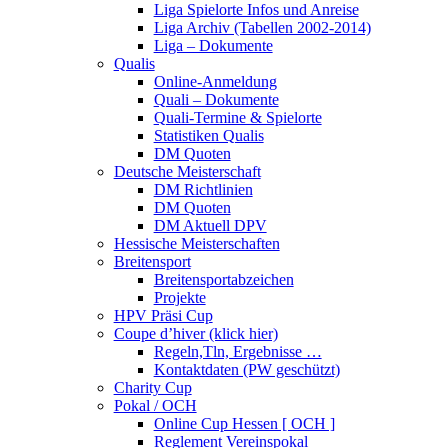
Liga Spielorte Infos und Anreise
Liga Archiv (Tabellen 2002-2014)
Liga – Dokumente
Qualis
Online-Anmeldung
Quali – Dokumente
Quali-Termine & Spielorte
Statistiken Qualis
DM Quoten
Deutsche Meisterschaft
DM Richtlinien
DM Quoten
DM Aktuell DPV
Hessische Meisterschaften
Breitensport
Breitensportabzeichen
Projekte
HPV Präsi Cup
Coupe d’hiver (klick hier)
Regeln,Tln, Ergebnisse …
Kontaktdaten (PW geschützt)
Charity Cup
Pokal / OCH
Online Cup Hessen [ OCH ]
Reglement Vereinspokal