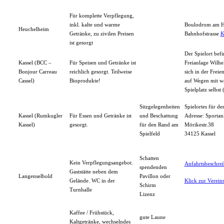
Für komplette Verpflegung,
inkl. kalte und warme
Boulodrom am 
Heuchelheim
Getränke, zu zivilen Preisen
Bahnhofstrasse
K
ist gesorgt
Der Spielort befi
Kassel (BCC –
Für Speisen und Getränke ist
Freianlage Wilhe
Bonjour Carreau
reichlich gesorgt. Teilweise
sich in der Freie
Cassel)
Bioprodukte!
auf Wegen mit w
Spielplatz selbst 
Sitzgelegenheiten
Spielortes für d
Kassel (Rumkugler
Für Essen und Getränke ist
und Beschattung
Adresse: Sportan
Kassel)
gesorgt.
für den Rand am
Mörikestr.38
Spielfeld
34125 Kassel
Schatten
Kein Verpflegungsangebot.
Anfahrtsbeschre
spendenden
Gaststätte neben dem
Langenselbold
Pavillon oder
Gelände. WC in der
Klick zur Verei
Schirm
Turnhalle
Lizenz
Kaffee / Frühstück,
gute Laune
Kaltgetränke, wechselndes