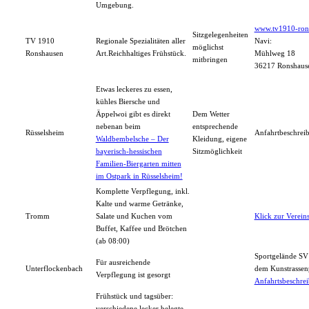
Umgebung.
www.tv1910-ron
Sitzgelegenheiten
TV 1910
Regionale Spezialitäten aller
Navi:
möglichst
Ronshausen
Art.Reichhaltiges Frühstück.
Mühlweg 18
mitbringen
36217 Ronshaus
Etwas leckeres zu essen,
kühles Biersche und
Äppelwoi gibt es direkt
Dem Wetter
nebenan beim
entsprechende
Rüsselsheim
Anfahrtbeschre
Waldbembelsche – Der
Kleidung, eigene
bayerisch-hessischen
Sitzmöglichkeit
Familien-Biergarten mitten
im Ostpark in Rüsselsheim!
Komplette Verpflegung, inkl.
Kalte und warme Getränke,
Tromm
Salate und Kuchen vom
Klick zur Verei
Buffet, Kaffee und Brötchen
(ab 08:00)
Sportgelände SV 
Für ausreichende
Unterflockenbach
dem Kunstrassen
Verpflegung ist gesorgt
Anfahrtsbeschre
Frühstück und tagsüber:
verschiedene lecker belegte