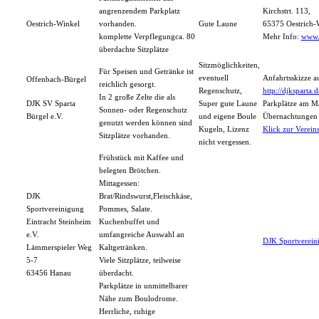
angrenzendem Parkplatz
Kirchstrt. 113,
Oestrich-Winkel
vorhanden.
Gute Laune
65375 Oestrich-
komplette Verpflegungca. 80
Mehr Info:
www.
überdachte Sitzplätze
Sitzmöglichkeiten,
Für Speisen und Getränke ist
eventuell
Anfahrtsskizze a
Offenbach-Bürgel
reichlich gesorgt.
Regenschutz,
http://djksparta
In 2 große Zelte die als
DJK SV Sparta
Super gute Laune
Parkplätze am M
Sonnen- oder Regenschutz
Bürgel e.V.
und eigene Boule
Übernachtungen 
genutzt werden können sind
Kugeln, Lizenz
Klick zur Verei
Sitzplätze vorhanden.
nicht vergessen.
Frühstück mit Kaffee und
belegten Brötchen.
Mittagessen:
DJK
Brat/Rindswurst,Fleischkäse,
Sportvereinigung
Pommes, Salate.
Eintracht Steinheim
Kuchenbuffet und
e.V.
umfangreiche Auswahl an
DJK Sportvereini
Lämmerspieler Weg
Kaltgetränken.
5-7
Viele Sitzplätze, teilweise
63456 Hanau
überdacht.
Parkplätze in unmittelbarer
Nähe zum Boulodrome.
Herrliche, ruhige