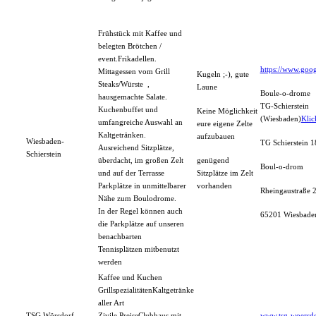
Frühstück mit Kaffee und
belegten Brötchen /
event.Frikadellen.
https://www.goo
Mittagessen vom Grill
Kugeln ;-), gute
Steaks/Würste ,
Laune
Boule-o-drome
hausgemachte Salate.
TG-Schierstein
Kuchenbuffet und
Keine Möglichkeit
(Wiesbaden)
Klic
umfangreiche Auswahl an
eure eigene Zelte
Kaltgetränken.
aufzubauen
Wiesbaden-
TG Schierstein 1
Ausreichend Sitzplätze,
Schierstein
überdacht, im großen Zelt
genügend
Boul-o-drom
und auf der Terrasse
Sitzplätze im Zelt
Parkplätze in unmittelbarer
vorhanden
Rheingaustraße 
Nähe zum Boulodrome.
In der Regel können auch
65201 Wiesbade
die Parkplätze auf unseren
benachbarten
Tennisplätzen mitbenutzt
werden
Kaffee und Kuchen
GrillspezialitätenKaltgetränke
aller Art
TSG Wörsdorf
Zivile PreiseClubhaus mit
www.tsg-woersdo