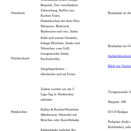
Baquette, Eier verschiedene
Zubereitung, Kaffee usw.
Viernheim
Bouleplatz an de
Kuchen Essen:
Flammkuchen aus dem Ofen,
Merqueze, Bratwurst,
Rindswurst und vers. Salate.
Kalte und warme Getränke,
belegte Brötchen, Steaks und
Bouleplatz im Ort
Würstchen vom Grill,
hausgemachte Salate,
Anfahrtsbeschre
Wächtersbach
Kuchenbuffet,
Klick zur Verei
Sitzgelegenheiten –
überdachte und im Freien
Zudem werden wir am 3.
Turngemeinde 18
Liga-Tag in Weiskirchen
anbieten:
Hauptstr. 168
Kaffee & KuchenWürstchen
Weiskirchen
63110 Rodgau
(Rindswurst, Wienerle) mit
Brötchen oder Kartoffelsalat
Parkplatz direkt 
Holzbänke), teil
Kaltgetränke jeglicher Art