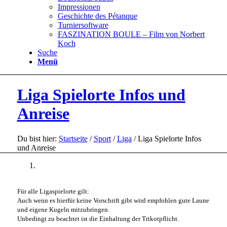
Impressionen
Geschichte des Pétanque
Turniersoftware
FASZINATION BOULE – Film von Norbert
Koch
Suche
Menü
Liga Spielorte Infos und
Anreise
Du bist hier:
Startseite
/
Sport
/
Liga
/
Liga Spielorte Infos
und Anreise
Für alle Ligaspielorte gilt:
Auch wenn es hierfür keine Vorschrift gibt wird empfohlen gute Laune
und eigene Kugeln mitzubringen.
Unbedingt zu beachtet ist die Einhaltung der Trikotpflicht.