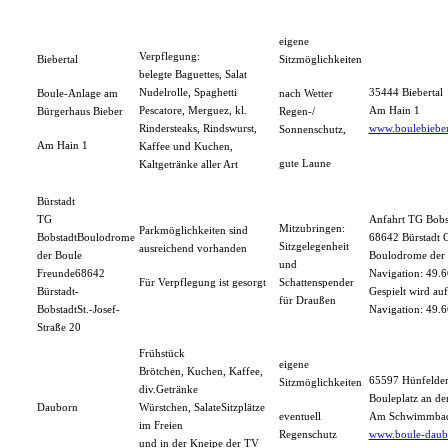
eigene
Verpflegung:
Biebertal
Sitzmöglichkeiten
belegte Baguettes, Salat
Nudelrolle, Spaghetti
35444 Biebertal
Boule-Anlage am
nach Wetter
Pescatore, Merguez, kl.
Am Hain 1
Bürgerhaus Bieber
Regen-/
Rindersteaks, Rindswurst,
www.boulebieber
Sonnenschutz,
Am Hain 1
Kaffee und Kuchen,
gute Laune
Kaltgetränke aller Art
Bürstadt
TG
Anfahrt TG Bobs
Mitzubringen:
Parkmöglichkeiten sind
BobstadtBoulodrome
68642 Bürstadt Or
Sitzgelegenheit
ausreichend vorhanden
der Boule
Boulodrome der 
und
Freunde68642
Navigation: 49.
Für Verpflegung ist gesorgt
Schattenspender
Bürstadt-
Gespielt wird au
für Draußen
BobstadtSt.-Josef-
Navigation: 49.
Straße 20
Frühstück
eigene
Brötchen, Kuchen, Kaffee,
65597 Hünfelde
Sitzmöglichkeiten
div.Getränke
Bouleplatz an de
Dauborn
Würstchen, SalateSitzplätze
eventuell
Am Schwimmba
im Freien
Regenschutz
www.boule-daub
und in der Kneipe der TV