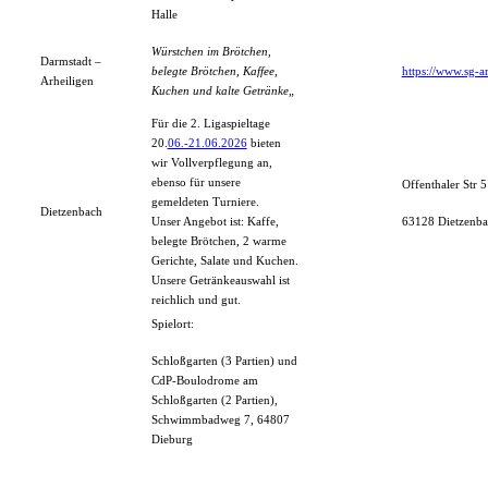
Halle
Würstchen im Brötchen,
Darmstadt –
belegte Brötchen, Kaffee,
https://www.sg-a
Arheiligen
Kuchen und kalte Getränke
„
Für die 2. Ligaspieltage
20.
06.-21.06.2026
bieten
wir Vollverpflegung an,
ebenso für unsere
Offenthaler Str
gemeldeten Turniere.
Dietzenbach
Unser Angebot ist: Kaffe,
63128 Dietzenb
belegte Brötchen, 2 warme
Gerichte, Salate und Kuchen.
Unsere Getränkeauswahl ist
reichlich und gut.
Spielort:
Schloßgarten (3 Partien) und
CdP-Boulodrome am
Schloßgarten (2 Partien),
Schwimmbadweg 7, 64807
Dieburg