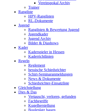
Vereinspokal Archiv
Trainer
Rangliste
HPV-Ranglisten
RL-Dokumente
Jugend
Ranglisten & Bewertung Jugend
Jugendkader
Jugend Archiv
Bilder & Diashows
Kader
Kaderspieler in Hessen
Kaderrichtlinien
Regeln
Reglement
hessische Schiedsrichter
Schiri-Seminaranmeldungen
News & Dokumente
Schiedsrichter-Einsatzliste
Gleichstellung
Dies & Das
Vertauscht, verloren, gefunden
Fachbegriffe
Kugelherstellung
Bouleplatz bauen