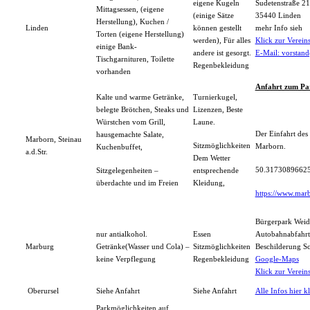
eigene Kugeln
Sudetenstraße 21
Mittagsessen, (eigene
(einige Sätze
35440 Linden
Herstellung), Kuchen /
Linden
können gestellt
mehr Info sieh
Torten (eigene Herstellung)
werden), Für alles
Klick zur Verei
einige Bank-
andere ist gesorgt.
E-Mail: vorstan
Tischgarnituren, Toilette
Regenbekleidung
vorhanden
Anfahrt zum Par
Kalte und warme Getränke,
Turnierkugel,
belegte Brötchen, Steaks und
Lizenzen, Beste
Würstchen vom Grill,
Laune.
Der Einfahrt des 
hausgemachte Salate,
Marborn, Steinau
Sitzmöglichkeiten
Marborn.
Kuchenbuffet,
a.d.Str.
Dem Wetter
50.31730896625
Sitzgelegenheiten –
entsprechende
überdachte und im Freien
Kleidung,
https://www.marb
Bürgerpark Wei
nur antialkohol.
Essen
Autobahnabfahrt
Marburg
Getränke(Wasser und Cola) –
Sitzmöglichkeiten
Beschilderung 
keine Verpflegung
Regenbekleidung
Google-Maps
Klick zur Verei
Oberursel
Siehe Anfahrt
Siehe Anfahrt
Alle Infos hier k
Parkmöglichkeiten auf