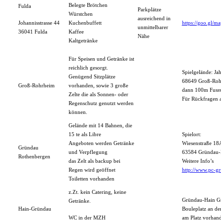
Belegte Brötchen
Fulda
Parkplätze
Würstchen
ausreichend in
Johannisstrasse 44
Kuchenbuffett
https://goo.gl
unmittelbarer
36041 Fulda
Kaffee
Nähe
Kaltgetränke
Für Speisen und Getränke ist
reichlich gesorgt.
Spielgelände: Jah
Genügend Sitzplätze
68649 Groß-Roh
Groß-Rohrheim
vorhanden, sowie 3 große
dann 100m Fussw
Zelte die als Sonnen- oder
Für Rückfragen a
Regenschutz genutzt werden
können.
Gelände mit 14 Bahnen, die
15 te als Libre
Spielort:
Angeboten werden Getränke
Wiesenstraße 18
Gründau
und Verpflegung
63584 Gründau-
Rothenbergen
das Zelt als backup bei
Weitere Info’s
Regen wird geöffnet
http://www.pc-g
Toiletten vorhanden
z.Zt. kein Catering, keine
Gründau-Hain G
Getränke.
Hain-Gründau
Bouleplatz an de
WC in der MZH
am Platz vorhan