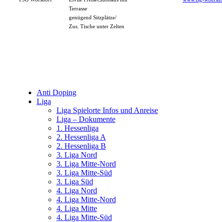
Terrasse
genügend Sitzplätze/
Zus. Tische unter Zelten
Anti Doping
Liga
Liga Spielorte Infos und Anreise
Liga – Dokumente
1. Hessenliga
2. Hessenliga A
2. Hessenliga B
3. Liga Nord
3. Liga Mitte-Nord
3. Liga Mitte-Süd
3. Liga Süd
4. Liga Nord
4. Liga Mitte-Nord
4. Liga Mitte
4. Liga Mitte-Süd