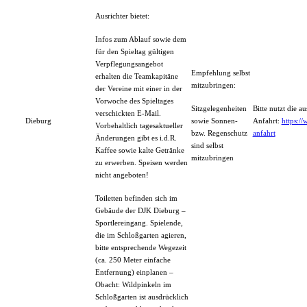
Ausrichter bietet:
Infos zum Ablauf sowie dem
für den Spieltag gültigen
Verpflegungsangebot
Empfehlung selbst
erhalten die Teamkapitäne
mitzubringen:
der Vereine mit einer in der
Vorwoche des Spieltages
Sitzgelegenheiten
Bitte nutzt die 
verschickten E-Mail.
Dieburg
sowie Sonnen-
Anfahrt:
https:/
Vorbehaltlich tagesaktueller
bzw. Regenschutz
anfahrt
Änderungen gibt es i.d.R.
sind selbst
Kaffee sowie kalte Getränke
mitzubringen
zu erwerben. Speisen werden
nicht angeboten!
Toiletten befinden sich im
Gebäude der DJK Dieburg –
Sportlereingang. Spielende,
die im Schloßgarten agieren,
bitte entsprechende Wegezeit
(ca. 250 Meter einfache
Entfernung) einplanen –
Obacht: Wildpinkeln im
Schloßgarten ist ausdrücklich