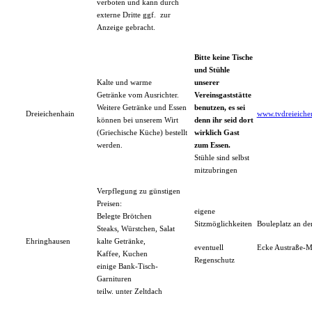
verboten und kann durch
externe Dritte ggf. zur
Anzeige gebracht.
Bitte keine Tische
und Stühle
Kalte und warme
unserer
Getränke vom Ausrichter.
Vereinsgaststätte
Weitere Getränke und Essen
benutzen, es sei
Dreieichenhain
www.tvdreieichen
können bei unserem Wirt
denn ihr seid dort
(Griechische Küche) bestellt
wirklich Gast
werden.
zum Essen.
Stühle sind selbst
mitzubringen
Verpflegung zu günstigen
Preisen:
eigene
Belegte Brötchen
Sitzmöglichkeiten
Bouleplatz an de
Steaks, Würstchen, Salat
Ehringhausen
kalte Getränke,
eventuell
Ecke Austraße-M
Kaffee, Kuchen
Regenschutz
einige Bank-Tisch-
Garnituren
teilw. unter Zeltdach