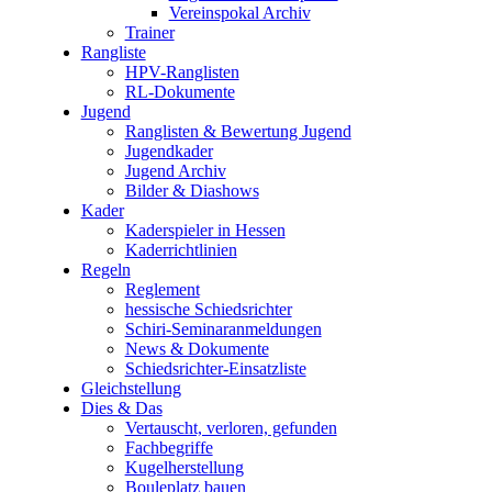
Vereinspokal Archiv
Trainer
Rangliste
HPV-Ranglisten
RL-Dokumente
Jugend
Ranglisten & Bewertung Jugend
Jugendkader
Jugend Archiv
Bilder & Diashows
Kader
Kaderspieler in Hessen
Kaderrichtlinien
Regeln
Reglement
hessische Schiedsrichter
Schiri-Seminaranmeldungen
News & Dokumente
Schiedsrichter-Einsatzliste
Gleichstellung
Dies & Das
Vertauscht, verloren, gefunden
Fachbegriffe
Kugelherstellung
Bouleplatz bauen