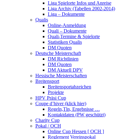
Liga Spielorte Infos und Anreise
Liga Archiv (Tabellen 2002-2014)
Liga – Dokumente
Qualis
Online-Anmeldung
Quali – Dokumente
Quali-Termine & Spielorte
Statistiken Qualis
DM Quoten
Deutsche Meisterschaft
DM Richtlinien
DM Quoten
DM Aktuell DPV
Hessische Meisterschaften
Breitensport
Breitensportabzeichen
Projekte
HPV Präsi Cup
Coupe d’hiver (klick hier)
Regeln,Tln, Ergebnisse …
Kontaktdaten (PW geschützt)
Charity Cup
Pokal / OCH
Online Cup Hessen [ OCH ]
Reglement Vereinspokal