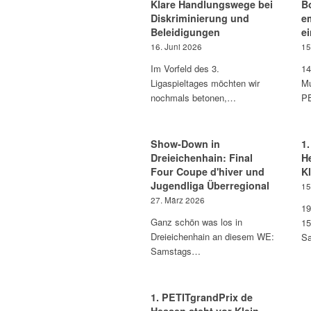
Klare Handlungswege bei
B
Diskriminierung und
e
Beleidigungen
e
16. Juni 2026
15
Im Vorfeld des 3.
14
Ligaspieltages möchten wir
Mu
nochmals betonen,…
PE
Show-Down in
1
Dreieichenhain: Final
H
Four Coupe d'hiver und
K
Jugendliga Überregional
15
27. März 2026
19
Ganz schön was los in
15
Dreieichenhain an diesem WE:
Sa
Samstags…
1. PETITgrandPrix de