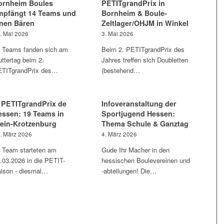
ornheim Boules
PETITgrandPrix in
mpfängt 14 Teams und
Bornheim & Boule-
inen Bären
Zeltlager/OHJM in Winkel
. Mai 2026
3. Mai 2026
 Teams fanden sich am
Beim 2. PETITgrandPrix des
ttertag beim 2.
Jahres treffen sich Doubletten
TITgrandPrix des…
(bestehend…
. PETITgrandPrix de
Infoveranstaltung der
essen: 19 Teams in
Sportjugend Hessen:
lein-Krotzenburg
Thema Schule & Ganztag
. März 2026
4. März 2026
 Team starteten am
Gude Ihr Macher in den
.03.2026 in die PETIT-
hessischen Boulevereinen und
ison - diesmal…
-abteilungen! Die…