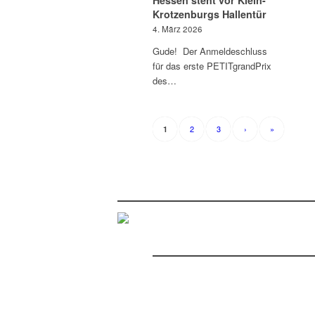
Hessen steht vor Klein-
Krotzenburgs Hallentür
4. März 2026
Gude! Der Anmeldeschluss
für das erste PETITgrandPrix
des…
2
3
›
»
1