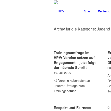
Start
Verband
Archiv für die Kategorie: Jugend
Trainingsumfrage im
E
HPV: Vereine setzen auf
v
Engagement – jetzt folgt
D
der nächste Schritt
28
10. Juli 2026
Am
42 Vereine haben sich an
Ra
unserer Umfrage zum
Sc
Trainingsbetrieb…
Tu
Respekt und Fairness –
2