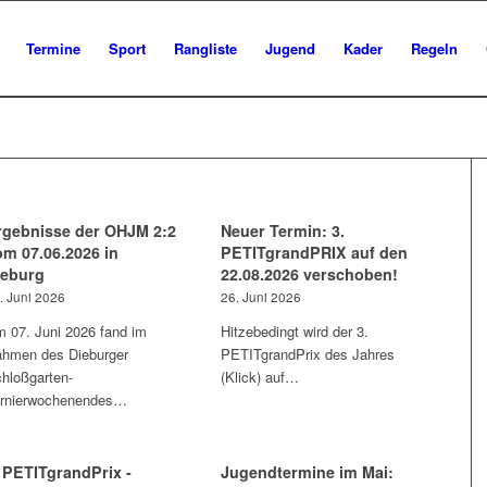
Termine
Sport
Rangliste
Jugend
Kader
Regeln
rgebnisse der OHJM 2:2
Neuer Termin: 3.
om 07.06.2026 in
PETITgrandPRIX auf den
ieburg
22.08.2026 verschoben!
. Juni 2026
26. Juni 2026
 07. Juni 2026 fand im
Hitzebedingt wird der 3.
hmen des Dieburger
PETITgrandPrix des Jahres
hloßgarten-
(Klick) auf…
rnierwochenendes…
. PETITgrandPrix -
Jugendtermine im Mai: