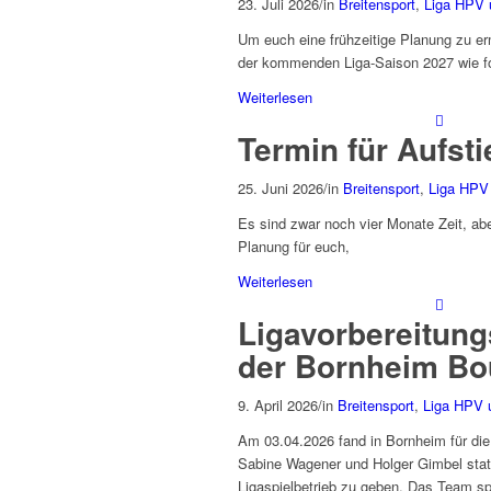
23. Juli 2026
/
in
Breitensport
,
Liga HPV
Um euch eine frühzeitige Planung zu erm
der kommenden Liga-Saison 2027 wie fo
Weiterlesen
Termin für Aufst
25. Juni 2026
/
in
Breitensport
,
Liga HPV
Es sind zwar noch vier Monate Zeit, ab
Planung für euch,
Weiterlesen
Ligavorbereitung
der Bornheim Bo
9. April 2026
/
in
Breitensport
,
Liga HPV 
Am 03.04.2026 fand in Bornheim für die 
Sabine Wagener und Holger Gimbel statt
Ligaspielbetrieb zu geben. Das Team spie