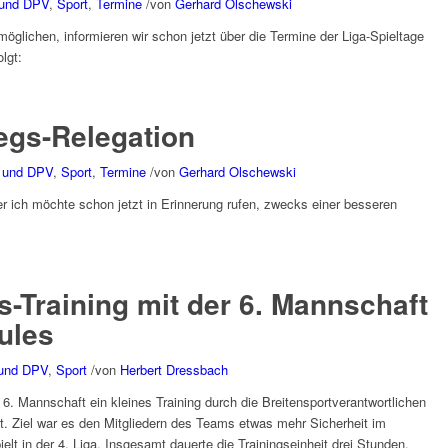
 und DPV
,
Sport
,
Termine
/
von
Gerhard Olschewski
öglichen, informieren wir schon jetzt über die Termine der Liga-Spieltage
lgt:
iegs-Relegation
 und DPV
,
Sport
,
Termine
/
von
Gerhard Olschewski
er ich möchte schon jetzt in Erinnerung rufen, zwecks einer besseren
s-Training mit der 6. Mannschaft
ules
und DPV
,
Sport
/
von
Herbert Dressbach
6. Mannschaft ein kleines Training durch die Breitensportverantwortlichen
. Ziel war es den Mitgliedern des Teams etwas mehr Sicherheit im
lt in der 4. Liga. Insgesamt dauerte die Trainingseinheit drei Stunden.