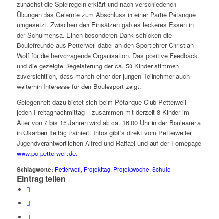
zunächst die Spielregeln erklärt und nach verschiedenen
Übungen das Gelernte zum Abschluss in einer Partie Pétanque
umgesetzt. Zwischen den Einsätzen gab es leckeres Essen in
der Schulmensa. Einen besonderen Dank schicken die
Boulefreunde aus Petterweil dabei an den Sportlehrer Christian
Wolf für die hervorragende Organisation. Das positive Feedback
und die gezeigte Begeisterung der ca. 50 Kinder stimmen
zuversichtlich, dass manch einer der jungen Teilnehmer auch
weiterhin Interesse für den Boulesport zeigt.
Gelegenheit dazu bietet sich beim Pétanque Club Petterweil
jeden Freitagnachmittag – zusammen mit derzeit 8 Kinder im
Alter von 7 bis 15 Jahren wird ab ca. 16.00 Uhr in der Boulearena
in Okarben fleißig trainiert. Infos gibt’s direkt vom Petterweiler
Jugendverantwortlichen Alfred und Raffael und auf der Homepage
www.pc-petterweil.de.
Schlagworte:
Petterweil
,
Projekttag
,
Projektwoche
,
Schule
Eintrag teilen