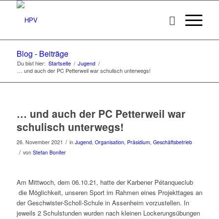
Blog - Beiträge
Du bist hier:
Startseite
/
Jugend
/
… und auch der PC Petterweil war schulisch unterwegs!
… und auch der PC Petterweil war
schulisch unterwegs!
/
26. November 2021
in
Jugend
,
Organisation, Präsidium, Geschäftsbetrieb
/
von
Stefan Bonifer
Am Mittwoch, dem 06.10.21, hatte der Karbener Pétanqueclub
die Möglichkeit, unseren Sport im Rahmen eines Projekttages an
der Geschwister-Scholl-Schule in Assenheim vorzustellen. In
jeweils 2 Schulstunden wurden nach kleinen Lockerungsübungen