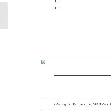
Hinweise zur Liga-
Saison 2022 und
Corona
© Copyright - HPV | Umsetzung B&B IT Consult