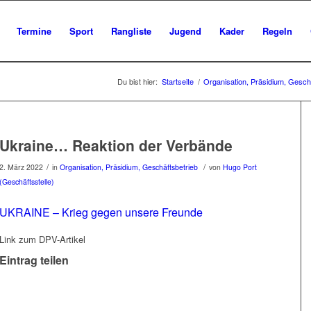
Termine
Sport
Rangliste
Jugend
Kader
Regeln
Du bist hier:
Startseite
/
Organisation, Präsidium, Gesch
Ukraine… Reaktion der Verbände
/
/
2. März 2022
in
Organisation, Präsidium, Geschäftsbetrieb
von
Hugo Port
(Geschäftsstelle)
UKRAINE – Krieg gegen unsere Freunde
Link zum DPV-Artikel
Eintrag teilen