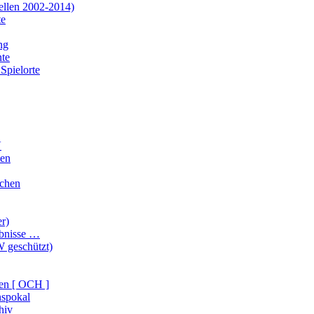
ellen 2002-2014)
te
ng
te
Spielorte
V
ten
ichen
er)
ebnisse …
 geschützt)
en [ OCH ]
nspokal
hiv