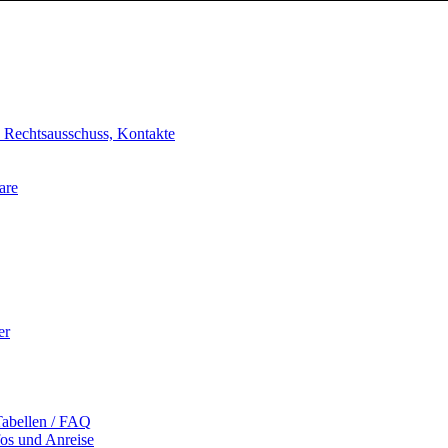
, Rechtsausschuss, Kontakte
are
er
Tabellen / FAQ
fos und Anreise