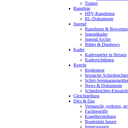
Trainer
Rangliste
HPV-Ranglisten
RL-Dokumente
Jugend
Ranglisten & Bewertun
Jugendkader
Jugend Archiv
Bilder & Diashows
Kader
Kaderspieler in Hessen
Kaderrichtlinien
Regeln
Reglement
hessische Schiedsrichte
Schiri-Seminaranmeldu
News & Dokumente
Schiedsrichter-Einsatzli
Gleichstellung
Dies & Das
Vertauscht, verloren, g
Fachbegriffe
Kugelherstellung
Bouleplatz bauen
Impressionen