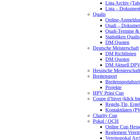
Liga Archiv (Tab
Liga – Dokumen
Qualis
Online-Anmeldu
Quali – Dokumen
Quali-Termine & 
Statistiken Qualis
DM Quoten
Deutsche Meisterschaft
DM Richtlinien
DM Quoten
DM Aktuell DP
Hessische Meisterschaf
Breitensport
Breitensportabze
Projekte
HPV Präsi Cup
Coupe d’hiver (klick hi
Regeln,Tln, Erg
Kontaktdaten (PW
Charity Cup
Pokal / OCH
Online Cup Hess
Reglement Verei
Vereinspokal Arc