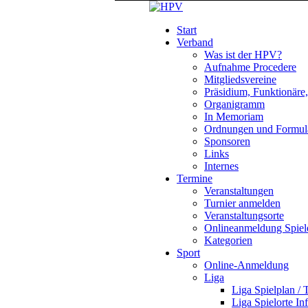
Start
Verband
Was ist der HPV?
Aufnahme Procedere
Mitgliedsvereine
Präsidium, Funktionäre
Organigramm
In Memoriam
Ordnungen und Formul
Sponsoren
Links
Internes
Termine
Veranstaltungen
Turnier anmelden
Veranstaltungsorte
Onlineanmeldung Spiel
Kategorien
Sport
Online-Anmeldung
Liga
Liga Spielplan / 
Liga Spielorte In