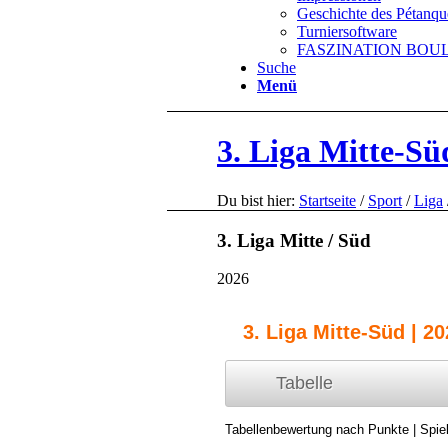
Geschichte des Pétanqu
Turniersoftware
FASZINATION BOULE 
Suche
Menü
3. Liga Mitte-Sü
Du bist hier:
Startseite
/
Sport
/
Liga
3. Liga Mitte / Süd
2026