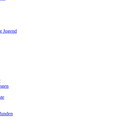
g Jugend
r
ngen
ste
efunden