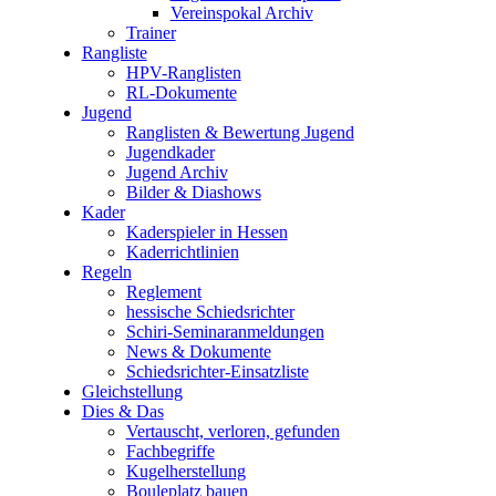
Vereinspokal Archiv
Trainer
Rangliste
HPV-Ranglisten
RL-Dokumente
Jugend
Ranglisten & Bewertung Jugend
Jugendkader
Jugend Archiv
Bilder & Diashows
Kader
Kaderspieler in Hessen
Kaderrichtlinien
Regeln
Reglement
hessische Schiedsrichter
Schiri-Seminaranmeldungen
News & Dokumente
Schiedsrichter-Einsatzliste
Gleichstellung
Dies & Das
Vertauscht, verloren, gefunden
Fachbegriffe
Kugelherstellung
Bouleplatz bauen