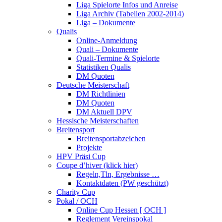
Liga Spielorte Infos und Anreise
Liga Archiv (Tabellen 2002-2014)
Liga – Dokumente
Qualis
Online-Anmeldung
Quali – Dokumente
Quali-Termine & Spielorte
Statistiken Qualis
DM Quoten
Deutsche Meisterschaft
DM Richtlinien
DM Quoten
DM Aktuell DPV
Hessische Meisterschaften
Breitensport
Breitensportabzeichen
Projekte
HPV Präsi Cup
Coupe d’hiver (klick hier)
Regeln,Tln, Ergebnisse …
Kontaktdaten (PW geschützt)
Charity Cup
Pokal / OCH
Online Cup Hessen [ OCH ]
Reglement Vereinspokal