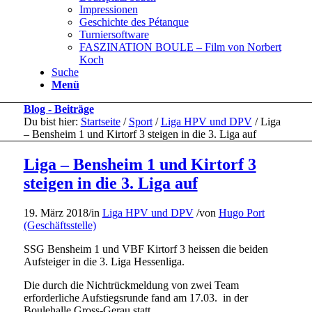
Impressionen
Geschichte des Pétanque
Turniersoftware
FASZINATION BOULE – Film von Norbert
Koch
Suche
Menü
Blog - Beiträge
Du bist hier:
Startseite
/
Sport
/
Liga HPV und DPV
/
Liga
– Bensheim 1 und Kirtorf 3 steigen in die 3. Liga auf
Liga – Bensheim 1 und Kirtorf 3
steigen in die 3. Liga auf
19. März 2018
/
in
Liga HPV und DPV
/
von
Hugo Port
(Geschäftsstelle)
SSG Bensheim 1 und VBF Kirtorf 3 heissen die beiden
Aufsteiger in die 3. Liga Hessenliga.
Die durch die Nichtrückmeldung von zwei Team
erforderliche Aufstiegsrunde fand am 17.03. in der
Boulehalle Gross-Gerau statt.