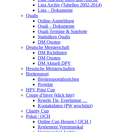
Liga Archiv (Tabellen 2002-2014)
Liga – Dokumente
Qualis
Online-Anmeldung
Quali – Dokumente
Quali-Termine & Spielorte
Statistiken Qualis
DM Quoten
Deutsche Meisterschaft
DM Richtlinien
DM Quoten
DM Aktuell DPV
Hessische Meisterschaften
Breitensport
Breitensportabzeichen
Projekte
HPV Präsi Cup
Coupe d’hiver (klick hier)
Regeln,Tln, Ergebnisse …
Kontaktdaten (PW geschützt)
Charity Cup
Pokal / OCH
Online Cup Hessen [ OCH ]
Reglement Vereinspokal