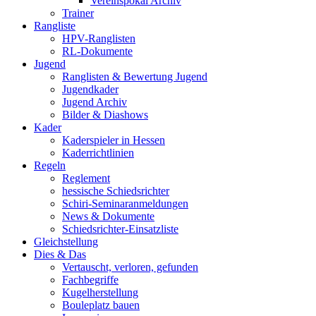
Vereinspokal Archiv
Trainer
Rangliste
HPV-Ranglisten
RL-Dokumente
Jugend
Ranglisten & Bewertung Jugend
Jugendkader
Jugend Archiv
Bilder & Diashows
Kader
Kaderspieler in Hessen
Kaderrichtlinien
Regeln
Reglement
hessische Schiedsrichter
Schiri-Seminaranmeldungen
News & Dokumente
Schiedsrichter-Einsatzliste
Gleichstellung
Dies & Das
Vertauscht, verloren, gefunden
Fachbegriffe
Kugelherstellung
Bouleplatz bauen