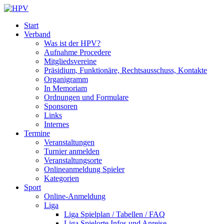
Start
Verband
Was ist der HPV?
Aufnahme Procedere
Mitgliedsvereine
Präsidium, Funktionäre, Rechtsausschuss, Kontakte
Organigramm
In Memoriam
Ordnungen und Formulare
Sponsoren
Links
Internes
Termine
Veranstaltungen
Turnier anmelden
Veranstaltungsorte
Onlineanmeldung Spieler
Kategorien
Sport
Online-Anmeldung
Liga
Liga Spielplan / Tabellen / FAQ
Liga Spielorte Infos und Anreise