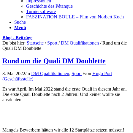
Impressionen
Geschichte des Pétanque
Turniersoftware
FASZINATION BOULE – Film von Norbert Koch
Suche
Menü
Blog - Beiträge
Du bist hier:
Startseite
/
Sport
/
DM Qualifikationen
/
Rund um die
Quali DM Doublette
Rund um die Quali DM Doublette
8. Mai 2022
/
in
DM Qualifikationen
,
Sport
/
von
Hugo Port
(Geschäftsstelle)
Es war April. Im Mai 2022 stand die erste Quali in diesem Jahr an.
Die erste Quali Doublette nach 2 Jahren! Und keiner wollte sie
ausrichten.
Mangels Bewerbern hätten wir alle 12 Startplätze setzen müssen!