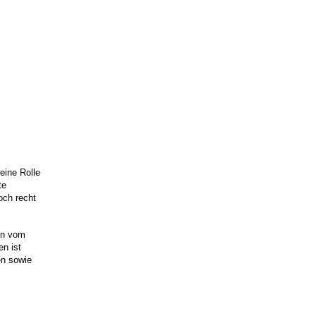
eine Rolle
te
och recht
tan vom
en ist
en sowie