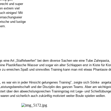
erecht und super
en extrem viel
auch einiges!
Mit
berraschungseier
rische und lustige
ern.
ings eine Art „Staffelwerfen" bei dem diverse Sachen wie eine Tube Zahnpasta, 
ne Plastikflasche Wasser und sogar ein alter Schlappen erst in Kiste für Kis
e zu erreichen.Spaß und sinnvolles Training kann man mit etwas Phantasie d
n, es war ein in jeder Hinsicht gelungenes Training", zeigte sich Sönke ange
Leistungsbereitschaft und der Disziplin des ganzen Teams. Aber am wichtigst
istert über den abwechslungsreichen Trainingstag mit Lege- und Schießübung
aren und sicherlich auch zukünftig motiviert weiter Boule spielen wollen.