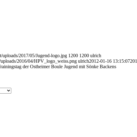
nt/uploads/2017/05/Jugend-logo.jpg
1200
1200
ulrich
nt/uploads/2016/04/HPV_logo_weiss.png
ulrich
2012-01-16 13:15:07
201
Trainingstag der Ostheimer Boule Jugend mit Sönke Backens