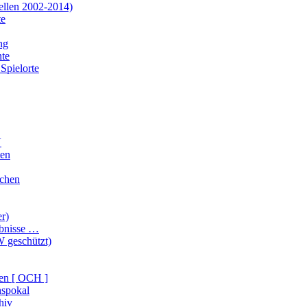
ellen 2002-2014)
te
ng
te
Spielorte
V
ten
ichen
er)
ebnisse …
 geschützt)
en [ OCH ]
nspokal
hiv