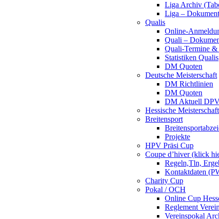
Liga Archiv (Tab
Liga – Dokumen
Qualis
Online-Anmeldu
Quali – Dokumen
Quali-Termine & 
Statistiken Qualis
DM Quoten
Deutsche Meisterschaft
DM Richtlinien
DM Quoten
DM Aktuell DP
Hessische Meisterschaf
Breitensport
Breitensportabze
Projekte
HPV Präsi Cup
Coupe d’hiver (klick hi
Regeln,Tln, Erg
Kontaktdaten (PW
Charity Cup
Pokal / OCH
Online Cup Hess
Reglement Verei
Vereinspokal Arc