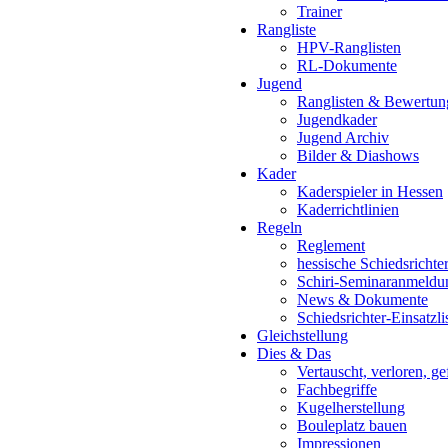
Trainer
Rangliste
HPV-Ranglisten
RL-Dokumente
Jugend
Ranglisten & Bewertun
Jugendkader
Jugend Archiv
Bilder & Diashows
Kader
Kaderspieler in Hessen
Kaderrichtlinien
Regeln
Reglement
hessische Schiedsrichte
Schiri-Seminaranmeldu
News & Dokumente
Schiedsrichter-Einsatzli
Gleichstellung
Dies & Das
Vertauscht, verloren, g
Fachbegriffe
Kugelherstellung
Bouleplatz bauen
Impressionen