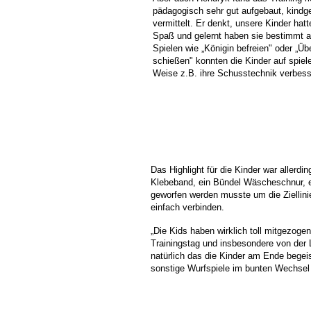
pädagogisch sehr gut aufgebaut, kindg
vermittelt. Er denkt, unsere Kinder hatt
Spaß und gelernt haben sie bestimmt 
Spielen wie „Königin befreien" oder „Ü
schießen" konnten die Kinder auf spiele
Weise z.B. ihre Schusstechnik verbess
Das Highlight für die Kinder war allerd
Klebeband, ein Bündel Wäscheschnur, ei
geworfen werden musste um die Ziellini
einfach verbinden.
„Die Kids haben wirklich toll mitgezoge
Trainingstag und insbesondere von der 
natürlich das die Kinder am Ende bege
sonstige Wurfspiele im bunten Wechsel w