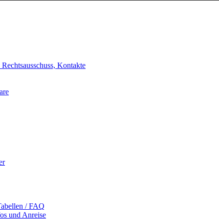
, Rechtsausschuss, Kontakte
are
er
Tabellen / FAQ
fos und Anreise