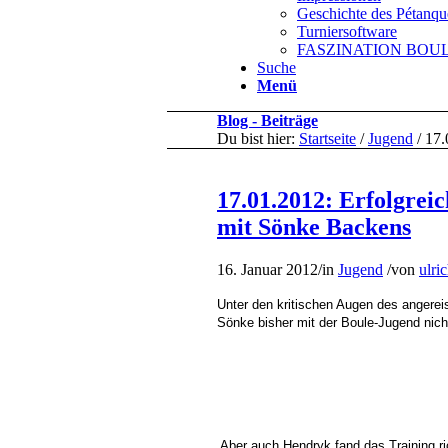
Geschichte des Pétanqu
Turniersoftware
FASZINATION BOULE 
Suche
Menü
Blog - Beiträge
Du bist hier:
Startseite
/
Jugend
/
17.
17.01.2012: Erfolgrei
mit Sönke Backens
16. Januar 2012
/
in
Jugend
/
von
ulri
Unter den kritischen Augen des angere
Sönke bisher mit der Boule-Jugend nicht 
Aber auch Hendryk fand das Training ric