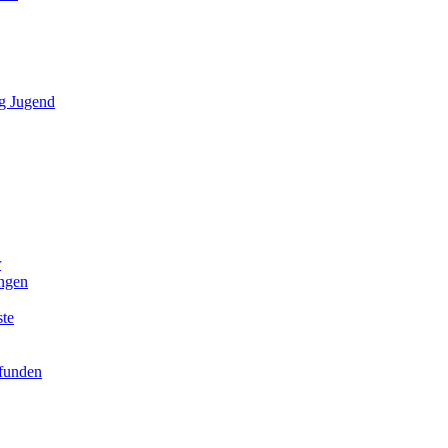
g Jugend
r
ngen
ste
efunden