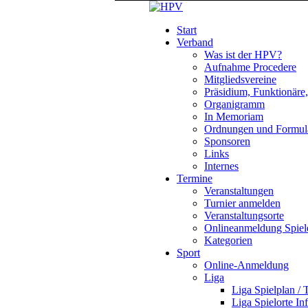
Start
Verband
Was ist der HPV?
Aufnahme Procedere
Mitgliedsvereine
Präsidium, Funktionäre
Organigramm
In Memoriam
Ordnungen und Formul
Sponsoren
Links
Internes
Termine
Veranstaltungen
Turnier anmelden
Veranstaltungsorte
Onlineanmeldung Spiel
Kategorien
Sport
Online-Anmeldung
Liga
Liga Spielplan / 
Liga Spielorte In