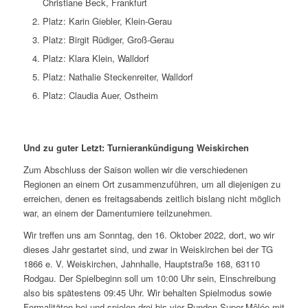
Christiane Beck, Frankfurt
Platz: Karin Giebler, Klein-Gerau
Platz: Birgit Rüdiger, Groß-Gerau
Platz: Klara Klein, Walldorf
Platz: Nathalie Steckenreiter, Walldorf
Platz: Claudia Auer, Ostheim
Und zu guter Letzt:
Turnierankündigung Weiskirchen
Zum Abschluss der Saison wollen wir die verschiedenen
Regionen an einem Ort zusammenzuführen, um all diejenigen zu
erreichen, denen es freitagsabends zeitlich bislang nicht möglich
war, an einem der Damenturniere teilzunehmen.
Wir treffen uns am Sonntag, den 16. Oktober 2022, dort, wo wir
dieses Jahr gestartet sind, und zwar in Weiskirchen bei der TG
1866 e. V. Weiskirchen, Jahnhalle, Hauptstraße 168, 63110
Rodgau. Der Spielbeginn soll um 10:00 Uhr sein, Einschreibung
also bis spätestens 09:45 Uhr. Wir behalten Spielmodus sowie
Formalitäten bei und spielen drei bis vier Runden Super-Mêlée mit