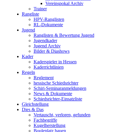
Vereinspokal Archiv
Trainer
Rangliste
HPV-Ranglisten
RL-Dokumente
Jugend
Ranglisten & Bewertung Jugend
Jugendkader
Jugend Archiv
Bilder & Diashows
Kader
Kaderspieler in Hessen
Kaderrichtlinien
Regeln
Reglement
hessische Schiedsrichter
Schiri-Seminaranmeldungen
News & Dokumente
Schiedsrichter-Einsatzliste
Gleichstellung
Dies & Das
Vertauscht, verloren, gefunden
Fachbegriffe
Kugelherstellung
Bouleplatz bauen