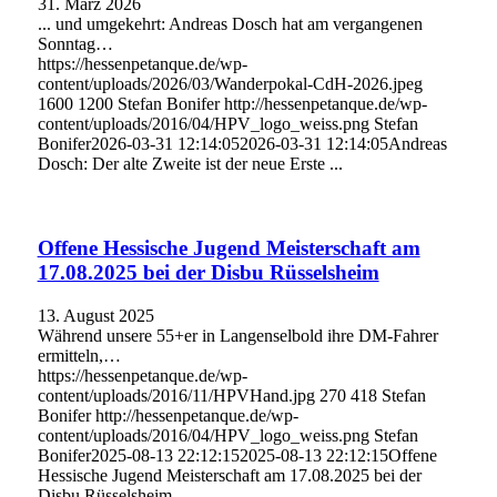
31. März 2026
... und umgekehrt: Andreas Dosch hat am vergangenen
Sonntag…
https://hessenpetanque.de/wp-
content/uploads/2026/03/Wanderpokal-CdH-2026.jpeg
1600
1200
Stefan Bonifer
http://hessenpetanque.de/wp-
content/uploads/2016/04/HPV_logo_weiss.png
Stefan
Bonifer
2026-03-31 12:14:05
2026-03-31 12:14:05
Andreas
Dosch: Der alte Zweite ist der neue Erste ...
Offene Hessische Jugend Meisterschaft am
17.08.2025 bei der Disbu Rüsselsheim
13. August 2025
Während unsere 55+er in Langenselbold ihre DM-Fahrer
ermitteln,…
https://hessenpetanque.de/wp-
content/uploads/2016/11/HPVHand.jpg
270
418
Stefan
Bonifer
http://hessenpetanque.de/wp-
content/uploads/2016/04/HPV_logo_weiss.png
Stefan
Bonifer
2025-08-13 22:12:15
2025-08-13 22:12:15
Offene
Hessische Jugend Meisterschaft am 17.08.2025 bei der
Disbu Rüsselsheim