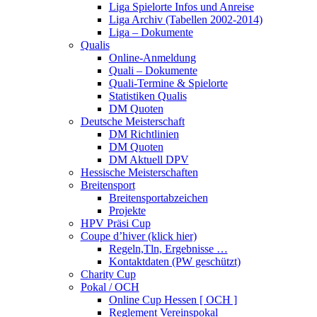
Liga Spielorte Infos und Anreise
Liga Archiv (Tabellen 2002-2014)
Liga – Dokumente
Qualis
Online-Anmeldung
Quali – Dokumente
Quali-Termine & Spielorte
Statistiken Qualis
DM Quoten
Deutsche Meisterschaft
DM Richtlinien
DM Quoten
DM Aktuell DPV
Hessische Meisterschaften
Breitensport
Breitensportabzeichen
Projekte
HPV Präsi Cup
Coupe d’hiver (klick hier)
Regeln,Tln, Ergebnisse …
Kontaktdaten (PW geschützt)
Charity Cup
Pokal / OCH
Online Cup Hessen [ OCH ]
Reglement Vereinspokal