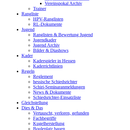
Vereinspokal Archiv
Trainer
Rangliste
HPV-Ranglisten
RL-Dokumente
Jugend
Ranglisten & Bewertung Jugend
Jugendkader
Jugend Archiv
Bilder & Diashows
Kader
Kaderspieler in Hessen
Kaderrichtlinien
Regeln
Reglement
hessische Schiedsrichter
Schiri-Seminaranmeldungen
News & Dokumente
Schiedsrichter-Einsatzliste
Gleichstellung
Dies & Das
Vertauscht, verloren, gefunden
Fachbegriffe
Kugelherstellung
Bouleplatz bauen