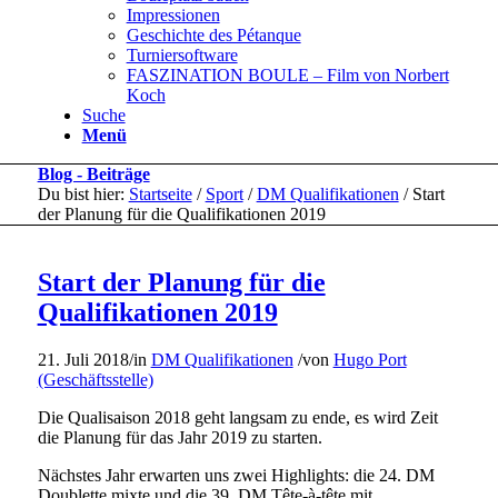
Impressionen
Geschichte des Pétanque
Turniersoftware
FASZINATION BOULE – Film von Norbert
Koch
Suche
Menü
Blog - Beiträge
Du bist hier:
Startseite
/
Sport
/
DM Qualifikationen
/
Start
der Planung für die Qualifikationen 2019
Start der Planung für die
Qualifikationen 2019
21. Juli 2018
/
in
DM Qualifikationen
/
von
Hugo Port
(Geschäftsstelle)
Die Qualisaison 2018 geht langsam zu ende, es wird Zeit
die Planung für das Jahr 2019 zu starten.
Nächstes Jahr erwarten uns zwei Highlights: die 24. DM
Doublette mixte und die 39. DM Tête-à-tête mit