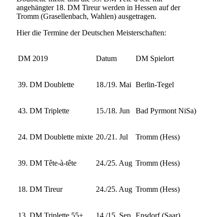
angehängter 18. DM Tireur werden in Hessen auf der
Tromm (Grasellenbach, Wahlen) ausgetragen.
Hier die Termine der Deutschen Meisterschaften:
DM 2019
Datum
DM Spielort
39. DM Doublette
18./19. Mai
Berlin-Tegel
43. DM Triplette
15./18. Jun
Bad Pyrmont NiSa)
24. DM Doublette mixte
20./21. Jul
Tromm (Hess)
39. DM Tête-à-tête
24./25. Aug
Tromm (Hess)
18. DM Tireur
24./25. Aug
Tromm (Hess)
13. DM Triplette 55+
14./15. Sep
Ensdorf (Saar)