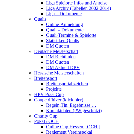
Liga Spielorte Infos und Anreise
Liga Archiv (Tabellen 2002-2014)
Liga – Dokumente
Qualis
Online-Anmeldung
Quali – Dokumente
Quali-Termine & Spielorte
Statistiken Qualis
DM Quoten
Deutsche Meisterschaft
DM Richtlinien
DM Quoten
DM Aktuell DPV
Hessische Meisterschaften
Breitensport
Breitensportabzeichen
Projekte
HPV Präsi Cup
Coupe d’hiver (klick hier)
Regeln,Tln, Ergebnisse …
Kontaktdaten (PW geschützt)
Charity Cup
Pokal / OCH
Online Cup Hessen [ OCH ]
Reglement Vereinspokal