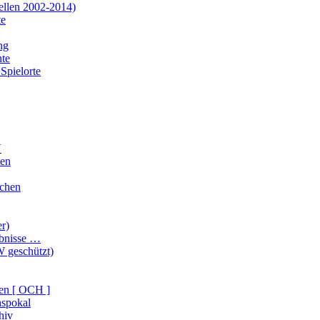
ellen 2002-2014)
te
ng
te
Spielorte
V
ten
ichen
er)
ebnisse …
 geschützt)
en [ OCH ]
nspokal
hiv