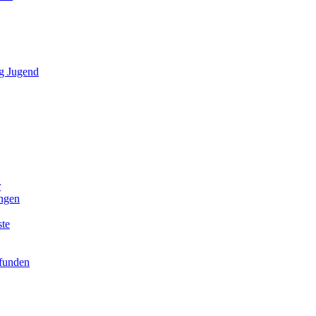
g Jugend
r
ngen
ste
efunden