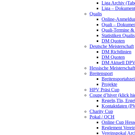
Liga Archiv (Tab
Liga – Dokumen
Qualis
Online-Anmeldu
Quali – Dokumen
Quali-Termine & 
Statistiken Qualis
DM Quoten
Deutsche Meisterschaft
DM Richtlinien
DM Quoten
DM Aktuell DP
Hessische Meisterschaf
Breitensport
Breitensportabze
Projekte
HPV Präsi Cup
Coupe d’hiver (klick hi
Regeln,Tln, Erg
Kontaktdaten (PW
Charity Cup
Pokal / OCH
Online Cup Hess
Reglement Verei
Vereinspokal Arc