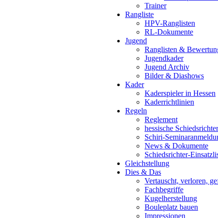
Trainer
Rangliste
HPV-Ranglisten
RL-Dokumente
Jugend
Ranglisten & Bewertun
Jugendkader
Jugend Archiv
Bilder & Diashows
Kader
Kaderspieler in Hessen
Kaderrichtlinien
Regeln
Reglement
hessische Schiedsrichte
Schiri-Seminaranmeldu
News & Dokumente
Schiedsrichter-Einsatzli
Gleichstellung
Dies & Das
Vertauscht, verloren, g
Fachbegriffe
Kugelherstellung
Bouleplatz bauen
Impressionen