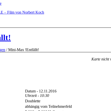
e
– Film von Norbert Koch
llt!
ngen
/
Mini-Max !Entfällt!
Karte nicht 
Datum - 12.11.2016
Uhrzeit - 10:30
Doublette
abhängig vom Teilnehmerfeld