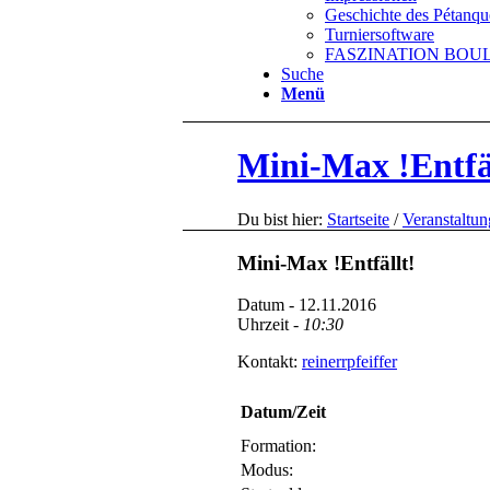
Geschichte des Pétanqu
Turniersoftware
FASZINATION BOULE 
Suche
Menü
Mini-Max !Entfä
Du bist hier:
Startseite
/
Veranstaltu
Mini-Max !Entfällt!
Datum - 12.11.2016
Uhrzeit -
10:30
Kontakt:
reinerrpfeiffer
Datum/Zeit
Formation:
Modus: