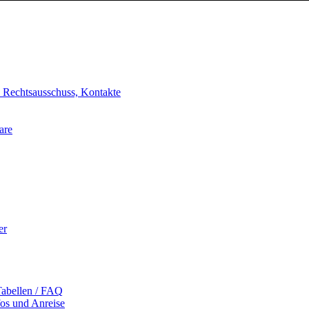
, Rechtsausschuss, Kontakte
are
er
Tabellen / FAQ
fos und Anreise