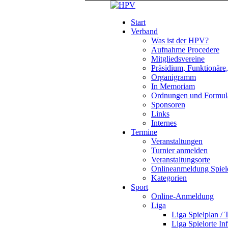
Start
Verband
Was ist der HPV?
Aufnahme Procedere
Mitgliedsvereine
Präsidium, Funktionäre
Organigramm
In Memoriam
Ordnungen und Formul
Sponsoren
Links
Internes
Termine
Veranstaltungen
Turnier anmelden
Veranstaltungsorte
Onlineanmeldung Spiel
Kategorien
Sport
Online-Anmeldung
Liga
Liga Spielplan / 
Liga Spielorte In