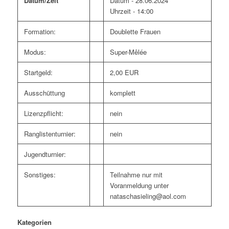
Datum/Zeit
Datum - 28.06.2024
Uhrzeit - 14:00
Formation:
Doublette Frauen
Modus:
Super-Mêlée
Startgeld:
2,00 EUR
Ausschüttung
komplett
Lizenzpflicht:
nein
Ranglistenturnier:
nein
Jugendturnier:
Sonstiges:
Teilnahme nur mit
Voranmeldung unter
nataschasieling@aol.com
Kategorien