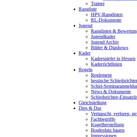
Trainer
Rangliste
HPV-Ranglisten
RL-Dokumente
Jugend
Ranglisten & Bewertun
Jugendkader
Jugend Archiv
Bilder & Diashows
Kader
Kaderspieler in Hessen
Kaderrichtlinien
Regeln
Reglement
hessische Schiedsrichte
Schiri-Seminaranmeldu
News & Dokumente
Schiedsrichter-Einsatzli
Gleichstellung
Dies & Das
Vertauscht, verloren, g
Fachbegriffe
Kugelherstellung
Bouleplatz bauen
Impressionen