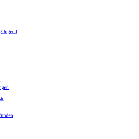
g Jugend
r
ngen
ste
efunden