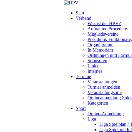
Start
Verband
Was ist der HPV?
Aufnahme Procedere
Mitgliedsvereine
Präsidium, Funktionäre
Organigramm
In Memoriam
Ordnungen und Formul
Sponsoren
Links
Internes
Termine
Veranstaltungen
Turnier anmelden
Veranstaltungsorte
Onlineanmeldung Spiel
Kategorien
Sport
Online-Anmeldung
Liga
Liga Spielplan / 
Liga Spielorte In