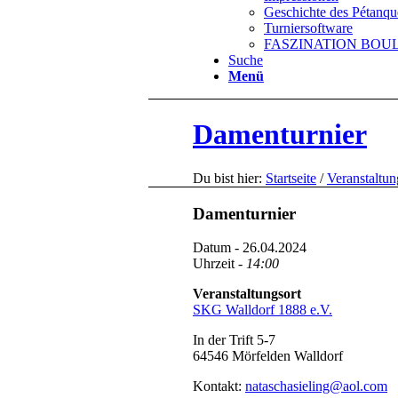
Geschichte des Pétanqu
Turniersoftware
FASZINATION BOULE 
Suche
Menü
Damenturnier
Du bist hier:
Startseite
/
Veranstaltu
Damenturnier
Datum - 26.04.2024
Uhrzeit -
14:00
Veranstaltungsort
SKG Walldorf 1888 e.V.
In der Trift 5-7
64546 Mörfelden Walldorf
Kontakt:
nataschasieling@aol.com