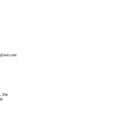
ng@aol.com
. Die
it