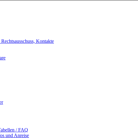
, Rechtsausschuss, Kontakte
are
er
Tabellen / FAQ
fos und Anreise