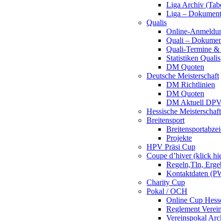
Liga Archiv (Tab
Liga – Dokumen
Qualis
Online-Anmeldu
Quali – Dokumen
Quali-Termine & 
Statistiken Qualis
DM Quoten
Deutsche Meisterschaft
DM Richtlinien
DM Quoten
DM Aktuell DP
Hessische Meisterschaf
Breitensport
Breitensportabze
Projekte
HPV Präsi Cup
Coupe d’hiver (klick hi
Regeln,Tln, Erg
Kontaktdaten (PW
Charity Cup
Pokal / OCH
Online Cup Hess
Reglement Verei
Vereinspokal Arc