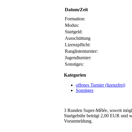
Datum/Zeit
Formation:
Modus:
Startgeld:
Ausschüttung
Lizenzpflicht:
Ranglistenturnier:
Jugendturnier:
Sonstiges:
Kategorien
offenes Turnier (lizenzfrei)
Sonstiges
3 Runden Super-Mêlée, soweit möglic
Startgebühr beträgt 2,00 EUR und wi
Voranmeldung.