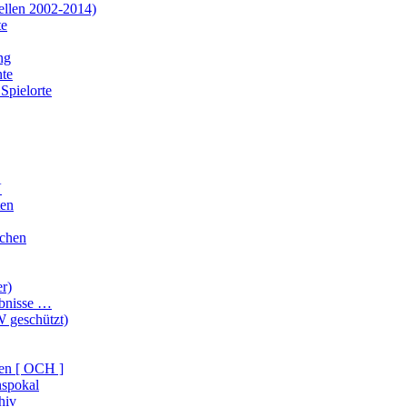
ellen 2002-2014)
te
ng
te
Spielorte
V
ten
ichen
er)
ebnisse …
 geschützt)
en [ OCH ]
nspokal
hiv