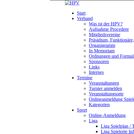
Start
Verband
Was ist der HPV?
Aufnahme Procedere
Mitgliedsvereine
Präsidium, Funktionäre
Organigramm
In Memoriam
Ordnungen und Formul
Sponsoren
Links
Internes
Termine
Veranstaltungen
Turnier anmelden
Veranstaltungsorte
Onlineanmeldung Spiel
Kategorien
Sport
Online-Anmeldung
Liga
Liga Spielplan / 
Liga Spielorte In