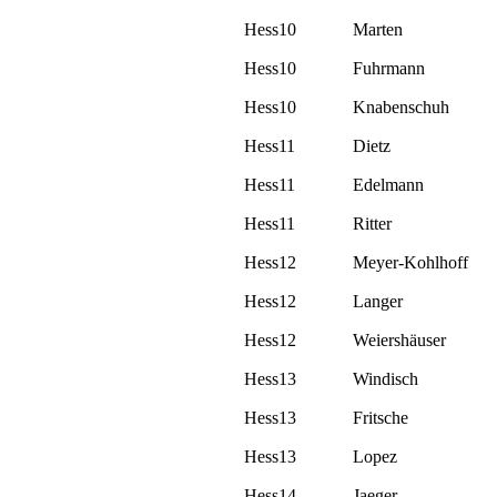
Hess10
Marten
Hess10
Fuhrmann
Hess10
Knabenschuh
Hess11
Dietz
Hess11
Edelmann
Hess11
Ritter
Hess12
Meyer-Kohlhoff
Hess12
Langer
Hess12
Weiershäuser
Hess13
Windisch
Hess13
Fritsche
Hess13
Lopez
Hess14
Jaeger