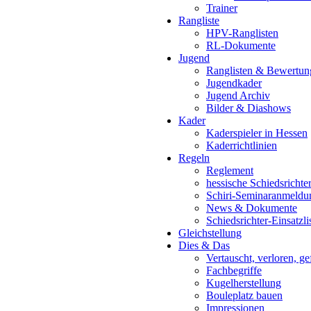
Trainer
Rangliste
HPV-Ranglisten
RL-Dokumente
Jugend
Ranglisten & Bewertun
Jugendkader
Jugend Archiv
Bilder & Diashows
Kader
Kaderspieler in Hessen
Kaderrichtlinien
Regeln
Reglement
hessische Schiedsrichte
Schiri-Seminaranmeldu
News & Dokumente
Schiedsrichter-Einsatzli
Gleichstellung
Dies & Das
Vertauscht, verloren, g
Fachbegriffe
Kugelherstellung
Bouleplatz bauen
Impressionen