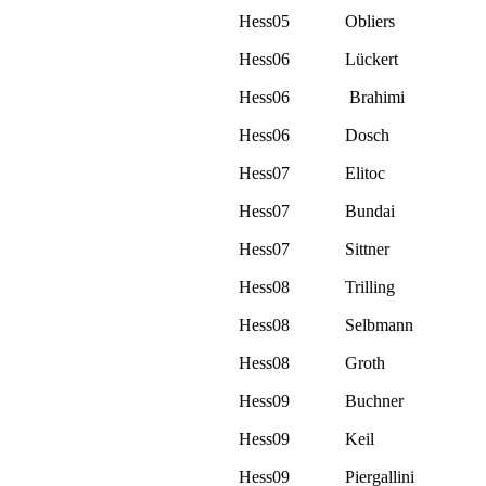
Hess05
Obliers
Hess06
Lückert
Hess06
Brahimi
Hess06
Dosch
Hess07
Elitoc
Hess07
Bundai
Hess07
Sittner
Hess08
Trilling
Hess08
Selbmann
Hess08
Groth
Hess09
Buchner
Hess09
Keil
Hess09
Piergallini