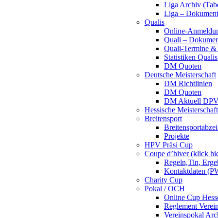
Liga Archiv (Tab
Liga – Dokumen
Qualis
Online-Anmeldu
Quali – Dokumen
Quali-Termine & 
Statistiken Qualis
DM Quoten
Deutsche Meisterschaft
DM Richtlinien
DM Quoten
DM Aktuell DP
Hessische Meisterschaf
Breitensport
Breitensportabze
Projekte
HPV Präsi Cup
Coupe d’hiver (klick hi
Regeln,Tln, Erg
Kontaktdaten (PW
Charity Cup
Pokal / OCH
Online Cup Hess
Reglement Verei
Vereinspokal Arc