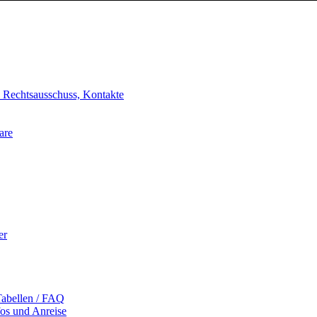
, Rechtsausschuss, Kontakte
are
er
Tabellen / FAQ
fos und Anreise