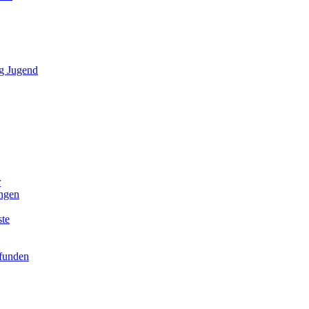
g Jugend
r
ngen
ste
efunden