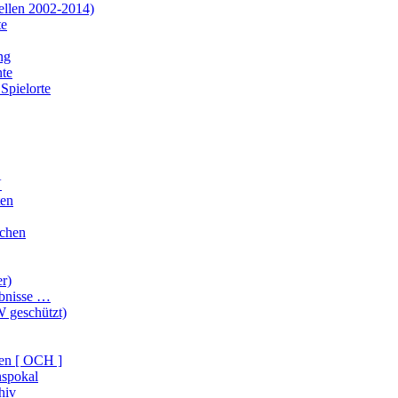
ellen 2002-2014)
te
ng
te
Spielorte
V
ten
ichen
er)
ebnisse …
 geschützt)
en [ OCH ]
nspokal
hiv