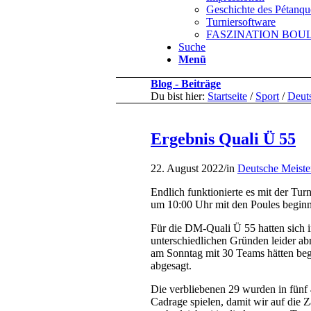
Geschichte des Pétanqu
Turniersoftware
FASZINATION BOULE 
Suche
Menü
Blog - Beiträge
Du bist hier:
Startseite
/
Sport
/
Deuts
Ergebnis Quali Ü 55
22. August 2022
/
in
Deutsche Meiste
Endlich funktionierte es mit der Tur
um 10:00 Uhr mit den Poules begin
Für die DM-Quali Ü 55 hatten sich 
unterschiedlichen Gründen leider a
am Sonntag mit 30 Teams hätten be
abgesagt.
Die verbliebenen 29 wurden in fünf 
Cadrage spielen, damit wir auf die