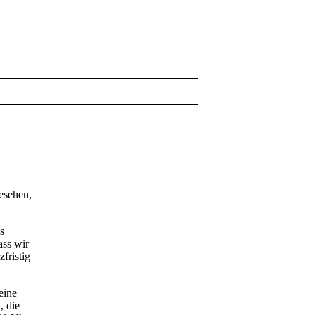
gesehen,
s
ass wir
fristig
eine
, die