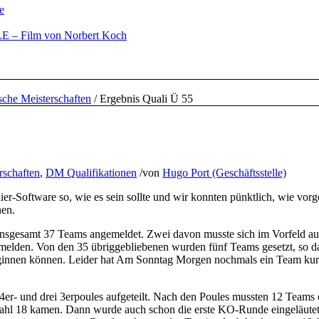
e
– Film von Norbert Koch
che Meisterschaften
/
Ergebnis Quali Ü 55
rschaften
,
DM Qualifikationen
/
von
Hugo Port (Geschäftsstelle)
nier-Software so, wie es sein sollte und wir konnten pünktlich, wie vor
nen.
insgesamt 37 Teams angemeldet. Zwei davon musste sich im Vorfeld au
bmelden. Von den 35 übriggebliebenen wurden fünf Teams gesetzt, so d
ginnen können. Leider hat Am Sonntag Morgen nochmals ein Team kurz
4er- und drei 3erpoules aufgeteilt. Nach den Poules mussten 12 Teams 
 Zahl 18 kamen. Dann wurde auch schon die erste KO-Runde eingeläutet