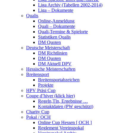
Liga Archiv (Tabellen 2002-2014)
Liga – Dokumente
Qualis
Online-Anmeldung
Quali – Dokumente
Quali-Termine & Spielorte
Statistiken Qualis
DM Quoten
Deutsche Meisterschaft
DM Richtlinien
DM Quoten
DM Aktuell DPV
Hessische Meisterschaften
Breitensport
Breitensportabzeichen
Projekte
HPV Präsi Cup
Coupe d’hiver (klick hier)
Regeln,Tln, Ergebnisse …
Kontaktdaten (PW geschützt)
Charity Cup
Pokal / OCH
Online Cup Hessen [ OCH ]
Reglement Vereinspokal