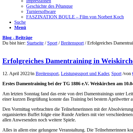
Impressionen
Geschichte des Pétanque
Turniersoftware
FASZINATION BOULE – Film von Norbert Koch
Suche
Menü
Blog - Beiträge
Du bist hier:
Startseite
/
Sport
/
Breitensport
/
Erfolgreiches Damentrai
Erfolgreiches Damentraining in Weiskirch
12. April 2022
/
in
Breitensport
,
Leistungssport und Kader
,
Sport
/
von
Erstes Damentraining bei der TG 1886 e.V. Weiskirchen am 10.0
Am letzten Sonntag fand das erste von drei Damentrainings unter Leit
einer kurzen Begrüßung konnte das
Training bei bestem Aprilwetter
Den Vormittag verbrachten die Teilnehmerinnen mit der Absolvierung
organisierten Buffet folgte eine Runde Ateliers mit vier verschieden
allen Anwesenden noch weitere Spiele.
Alles in allem eine gelungene Veranstaltung. Die Teilnehmerinnen 