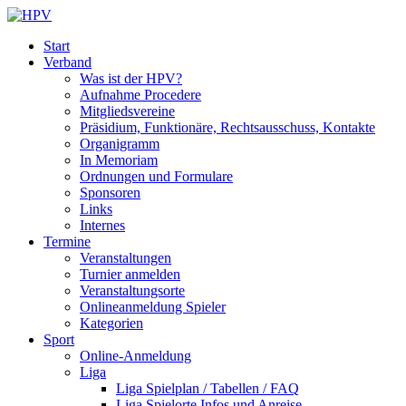
Start
Verband
Was ist der HPV?
Aufnahme Procedere
Mitgliedsvereine
Präsidium, Funktionäre, Rechtsausschuss, Kontakte
Organigramm
In Memoriam
Ordnungen und Formulare
Sponsoren
Links
Internes
Termine
Veranstaltungen
Turnier anmelden
Veranstaltungsorte
Onlineanmeldung Spieler
Kategorien
Sport
Online-Anmeldung
Liga
Liga Spielplan / Tabellen / FAQ
Liga Spielorte Infos und Anreise