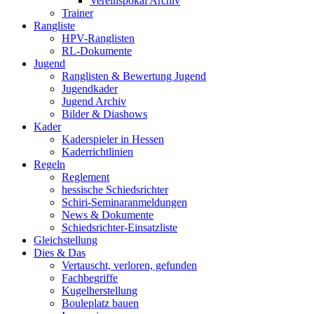
Vereinspokal Archiv
Trainer
Rangliste
HPV-Ranglisten
RL-Dokumente
Jugend
Ranglisten & Bewertung Jugend
Jugendkader
Jugend Archiv
Bilder & Diashows
Kader
Kaderspieler in Hessen
Kaderrichtlinien
Regeln
Reglement
hessische Schiedsrichter
Schiri-Seminaranmeldungen
News & Dokumente
Schiedsrichter-Einsatzliste
Gleichstellung
Dies & Das
Vertauscht, verloren, gefunden
Fachbegriffe
Kugelherstellung
Bouleplatz bauen