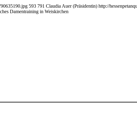
9790635190.jpg
593
791
Claudia Auer (Präsidentin)
http://hessenpetan
iches Damentraining in Weiskirchen