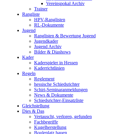
Vereinspokal Archiv
Trainer
Rangliste
HPV-Ranglisten
RL-Dokumente
Jugend
Ranglisten & Bewertung Jugend
Jugendkader
Jugend Archiv
Bilder & Diashows
Kader
Kaderspieler in Hessen
Kaderrichtlinien
Regeln
Reglement
hessische Schiedsrichter
Schiri-Seminaranmeldungen
News & Dokumente
Schiedsrichter-Einsatzliste
Gleichstellung
Dies & Das
Vertauscht, verloren, gefunden
Fachbegriffe
Kugelherstellung
Bouleplatz bauen