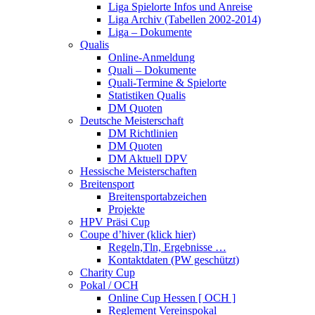
Liga Spielorte Infos und Anreise
Liga Archiv (Tabellen 2002-2014)
Liga – Dokumente
Qualis
Online-Anmeldung
Quali – Dokumente
Quali-Termine & Spielorte
Statistiken Qualis
DM Quoten
Deutsche Meisterschaft
DM Richtlinien
DM Quoten
DM Aktuell DPV
Hessische Meisterschaften
Breitensport
Breitensportabzeichen
Projekte
HPV Präsi Cup
Coupe d’hiver (klick hier)
Regeln,Tln, Ergebnisse …
Kontaktdaten (PW geschützt)
Charity Cup
Pokal / OCH
Online Cup Hessen [ OCH ]
Reglement Vereinspokal