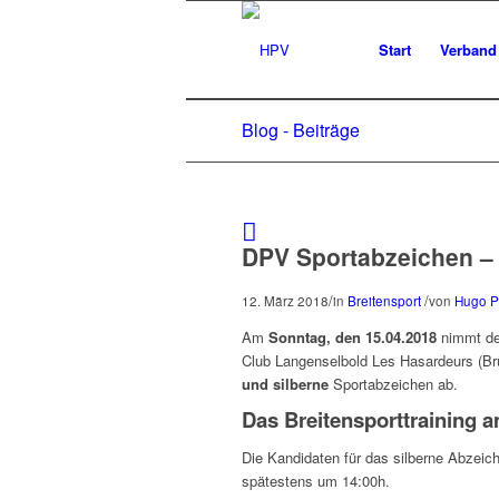
Start
Verband
Blog - Beiträge
DPV Sportabzeichen –
/
/
12. März 2018
in
Breitensport
von
Hugo Po
Am
Sonntag, den 15.04.2018
nimmt de
Club Langenselbold Les Hasardeurs (Br
und silberne
Sportabzeichen ab.
Das Breitensporttraining 
Die Kandidaten für das silberne Abzeich
spätestens um 14:00h.