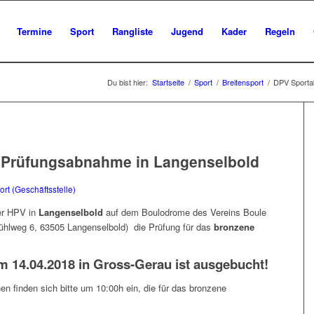
Termine
Sport
Rangliste
Jugend
Kader
Regeln
Du bist hier:
Startseite
/
Sport
/
Breitensport
/
DPV Sporta
 Prüfungsabnahme in Langenselbold
rt (Geschäftsstelle)
r HPV in
Langenselbold
auf dem Boulodrome des Vereins Boule
ühlweg 6, 63505 Langenselbold) die Prüfung für das
bronzene
am 14.04.2018 in Gross-Gerau ist ausgebucht!
en finden sich bitte um 10:00h ein, die für das bronzene