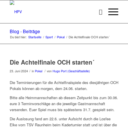
Blog - Beiträge
Du bist hier:
Startseite
/
Sport
/
Pokal
/
Die Achtelfinale OCH starten´
Die Achtelfinale OCH starten´
/
/
23. Juni 2024
in
Pokal
von
Hugo Port (Geschäftsstelle)
Die Terminierungen für die Achtelfinalspiele des diesjährigen OCH
Pokals können ab morgen, dem 24.06. starten.
Bitte alle Heimmannschaften
ab diesem Zeitpunkt bis zum 30.06.
eure 3 Terminvorschläge an die jeweilige Gastmannschaft
versenden. Euer Spiel muss bis spätestens 31.7. gespielt sein.
Die Auslosung fand am 22.6. unter Aufsicht durch die Losfee
Elke vom TSV Raunheim beim Kaderturnier statt und ist über die