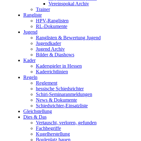
Vereinspokal Archiv
Trainer
Rangliste
HPV-Ranglisten
RL-Dokumente
Jugend
Ranglisten & Bewertung Jugend
Jugendkader
Jugend Archiv
Bilder & Diashows
Kader
Kaderspieler in Hessen
Kaderrichtlinien
Regeln
Reglement
hessische Schiedsrichter
Schiri-Seminaranmeldungen
News & Dokumente
Schiedsrichter-Einsatzliste
Gleichstellung
Dies & Das
Vertauscht, verloren, gefunden
Fachbegriffe
Kugelherstellung
Bouleplatz bauen