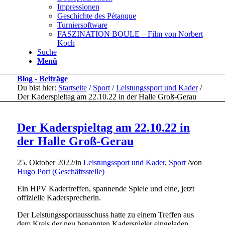
Impressionen
Geschichte des Pétanque
Turniersoftware
FASZINATION BOULE – Film von Norbert
Koch
Suche
Menü
Blog - Beiträge
Du bist hier:
Startseite
/
Sport
/
Leistungssport und Kader
/
Der Kaderspieltag am 22.10.22 in der Halle Groß-Gerau
Der Kaderspieltag am 22.10.22 in
der Halle Groß-Gerau
25. Oktober 2022
/
in
Leistungssport und Kader
,
Sport
/
von
Hugo Port (Geschäftsstelle)
Ein HPV Kadertreffen, spannende Spiele und eine, jetzt
offizielle Kadersprecherin.
Der Leistungssportausschuss hatte zu einem Treffen aus
dem Kreis der neu benannten Kaderspieler eingeladen.