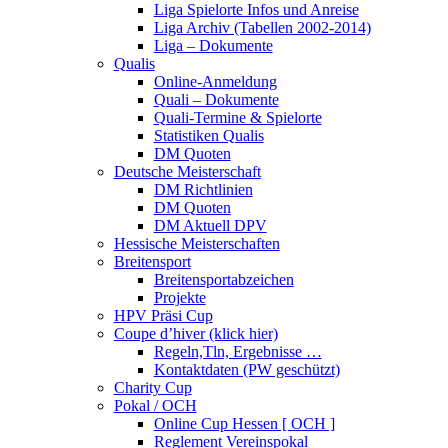
Liga Spielorte Infos und Anreise
Liga Archiv (Tabellen 2002-2014)
Liga – Dokumente
Qualis
Online-Anmeldung
Quali – Dokumente
Quali-Termine & Spielorte
Statistiken Qualis
DM Quoten
Deutsche Meisterschaft
DM Richtlinien
DM Quoten
DM Aktuell DPV
Hessische Meisterschaften
Breitensport
Breitensportabzeichen
Projekte
HPV Präsi Cup
Coupe d’hiver (klick hier)
Regeln,Tln, Ergebnisse …
Kontaktdaten (PW geschützt)
Charity Cup
Pokal / OCH
Online Cup Hessen [ OCH ]
Reglement Vereinspokal