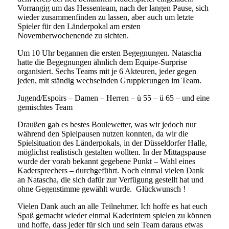
Vorrangig um das Hessenteam, nach der langen Pause, sich
wieder zusammenfinden zu lassen, aber auch um letzte
Spieler für den Länderpokal am ersten
Novemberwochenende zu sichten.
Um 10 Uhr begannen die ersten Begegnungen. Natascha
hatte die Begegnungen ähnlich dem Equipe-Surprise
organisiert. Sechs Teams mit je 6 Akteuren, jeder gegen
jeden, mit ständig wechselnden Gruppierungen im Team.
Jugend/Espoirs – Damen – Herren – ü 55 – ü 65 – und eine
gemischtes Team
Draußen gab es bestes Boulewetter, was wir jedoch nur
während den Spielpausen nutzen konnten, da wir die
Spielsituation des Länderpokals, in der Düsseldorfer Halle,
möglichst realistisch gestalten wollten. In der Mittagspause
wurde der vorab bekannt gegebene Punkt – Wahl eines
Kadersprechers – durchgeführt. Noch einmal vielen Dank
an Natascha, die sich dafür zur Verfügung gestellt hat und
ohne Gegenstimme gewählt wurde. Glückwunsch !
Vielen Dank auch an alle Teilnehmer. Ich hoffe es hat euch
Spaß gemacht wieder einmal Kaderintern spielen zu können
und hoffe, dass jeder für sich und sein Team daraus etwas