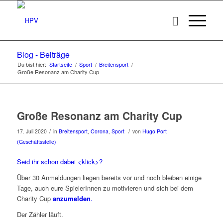
Blog - Beiträge
Du bist hier:
Startseite
/
Sport
/
Breitensport
/
Große Resonanz am Charity Cup
Große Resonanz am Charity Cup
/
/
17. Juli 2020
in
Breitensport
,
Corona
,
Sport
von
Hugo Port
(Geschäftsstelle)
Seid ihr schon dabei <klick>?
Über 30 Anmeldungen liegen bereits vor und noch bleiben einige
Tage, auch eure SpielerInnen zu motivieren und sich bei dem
Charity Cup
anzumelden
.
Der Zähler läuft.