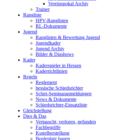
Vereinspokal Archiv
Trainer
Rangliste
HPV-Ranglisten
RL-Dokumente
Jugend
Ranglisten & Bewertung Jugend
Jugendkader
Jugend Archiv
Bilder & Diashows
Kader
Kaderspieler in Hessen
Kaderrichtlinien
Regeln
Reglement
hessische Schiedsrichter
Schiri-Seminaranmeldungen
News & Dokumente
Schiedsrichter-Einsatzliste
Gleichstellung
Dies & Das
Vertauscht, verloren, gefunden
Fachbegriffe
Kugelherstellung
Bouleplatz bauen