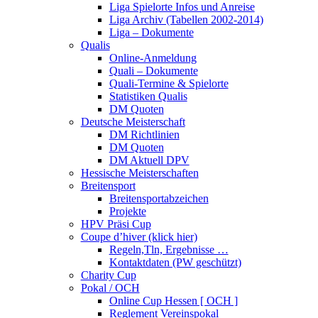
Liga Spielorte Infos und Anreise
Liga Archiv (Tabellen 2002-2014)
Liga – Dokumente
Qualis
Online-Anmeldung
Quali – Dokumente
Quali-Termine & Spielorte
Statistiken Qualis
DM Quoten
Deutsche Meisterschaft
DM Richtlinien
DM Quoten
DM Aktuell DPV
Hessische Meisterschaften
Breitensport
Breitensportabzeichen
Projekte
HPV Präsi Cup
Coupe d’hiver (klick hier)
Regeln,Tln, Ergebnisse …
Kontaktdaten (PW geschützt)
Charity Cup
Pokal / OCH
Online Cup Hessen [ OCH ]
Reglement Vereinspokal