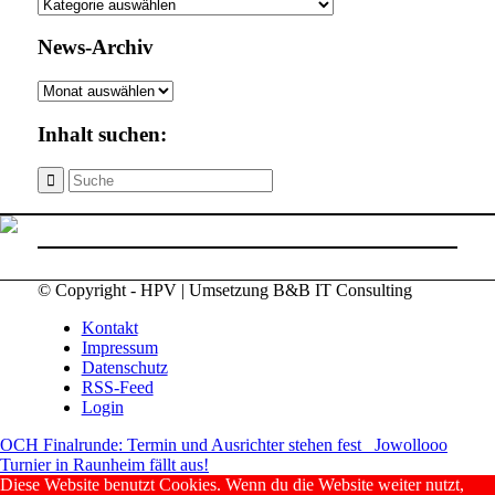
News-
Kategorien
News-Archiv
News-
Archiv
Inhalt suchen:
© Copyright - HPV | Umsetzung B&B IT Consulting
Kontakt
Impressum
Datenschutz
RSS-Feed
Login
OCH Finalrunde: Termin und Ausrichter stehen fest
Jowollooo
Turnier in Raunheim fällt aus!
Diese Website benutzt Cookies. Wenn du die Website weiter nutzt,