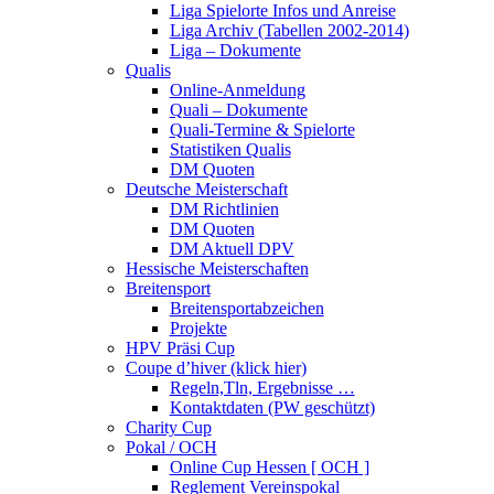
Liga Spielorte Infos und Anreise
Liga Archiv (Tabellen 2002-2014)
Liga – Dokumente
Qualis
Online-Anmeldung
Quali – Dokumente
Quali-Termine & Spielorte
Statistiken Qualis
DM Quoten
Deutsche Meisterschaft
DM Richtlinien
DM Quoten
DM Aktuell DPV
Hessische Meisterschaften
Breitensport
Breitensportabzeichen
Projekte
HPV Präsi Cup
Coupe d’hiver (klick hier)
Regeln,Tln, Ergebnisse …
Kontaktdaten (PW geschützt)
Charity Cup
Pokal / OCH
Online Cup Hessen [ OCH ]
Reglement Vereinspokal