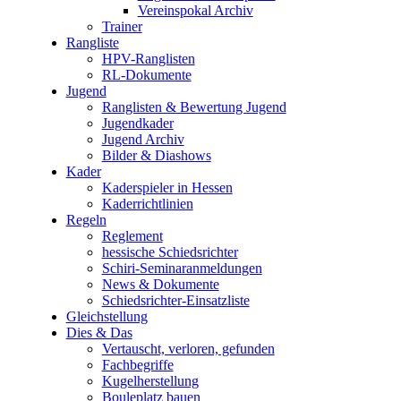
Vereinspokal Archiv
Trainer
Rangliste
HPV-Ranglisten
RL-Dokumente
Jugend
Ranglisten & Bewertung Jugend
Jugendkader
Jugend Archiv
Bilder & Diashows
Kader
Kaderspieler in Hessen
Kaderrichtlinien
Regeln
Reglement
hessische Schiedsrichter
Schiri-Seminaranmeldungen
News & Dokumente
Schiedsrichter-Einsatzliste
Gleichstellung
Dies & Das
Vertauscht, verloren, gefunden
Fachbegriffe
Kugelherstellung
Bouleplatz bauen