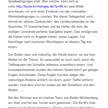
Spielbedingungen statt. Wer möchte, kann sich ja
unter
http://boule-im-rheingau.de/?p=66
ein paar Bilder
anschauen, um sich einen Eindruck von den miserablen
Wetterbedingungen zu machen. Bei dieser Gelegenheit noch
einmal ein „dickes Dankeschön“ des Landesverbandes an den
Ausrichter TV Dreieichenhain und die Helfer, die trotz der
widrigen Umstände perfekte Gastgeber waren. Das einzige was
die Hainer nicht im Angebot hatten, waren Lappen. Die
Nachfrage nach trockenen Wischlappen an diesem Tag war
enorm.
Der Boden nass und matschig, die Hände klamm, es war kein
Wetter für die Tireure. So verwundert es auch nicht, wenn die
Trefferquoten der Schießer teilweise unterirdisch waren. Und
konsequenterweise wurden die meisten Spiele durch gut gelegte
Kugeln entschieden. Diese Kugeln konnten wegen des
matschigen Bodens wirklich nur durch „aufer“ Treffer entfernt
werden. Und dann sind wir wieder bei den Schießern und dem
Wetter……
Bei den Minimes war ein starkes Team aus Baden-Württemberg
am Start und hat das Turnier auch gewonnen. Die Ba-Wü Kids
haben nur ein Spiel abgegeben. Dieses eine Spiel aber haben