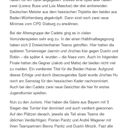
zwei (Lorenz Buse und Luis Maecker) der drei amtierenden
Deutschen Meister aus dem hessischen Triplette den beiden aus
Baden-Württemberg abgeknöpft. Dann sind noch zwei neue
Minimes vom CPD Dieburg zu erwähnen.
Bei der Altersgruppe der Cadets ging es in vielen
Vorrundenspielen sehr eng zu. In der einen Halbfinalbegegnung
haben sich 2 Dreieichenhainer Teams getroffen. Hier hatten die
späteren Turniersieger Jasmin und Jinzhao klar gegen Dustin und
Robin – die später 4. wurden – die Nase vorn. Auch im folgenden
Finale hatten die Gegner (Jakob und Malte) der beiden nicht viel
zu melden. Ein verdienter Titel für die Beiden Hainer. Aufgrund
dieses Erfolgs und durch überzeugendes Spiel wurde Jinzhao Hu
noch am Samstag für den hessischen Kader nachnominiert.
Auch bei den Cadets zwei neue Gesichter die hier ihr erstes
Jugendturnier spielten.
Nun zu den Juniors. Hier haben die Gäste aus Bayern mit 5
Siegen das Turnier klar dominiert und auch verdient gewonnen.
Auf den Plätzen danach, jeweils als Teil eines Teams die
üblichen Verdächtigen: Florian Panitz und André Wagener mit
ihren Teampartnern Benny Panitz und Dustin Mrozik. Fast alle