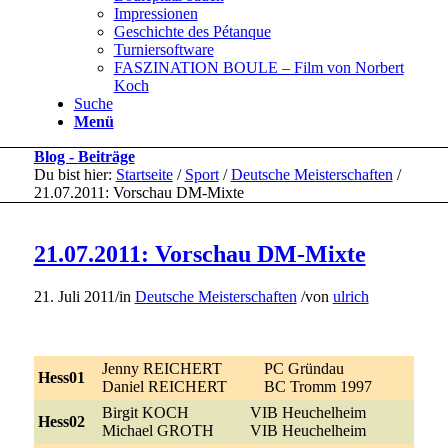
Impressionen
Geschichte des Pétanque
Turniersoftware
FASZINATION BOULE – Film von Norbert
Koch
Suche
Menü
Blog - Beiträge
Du bist hier:
Startseite
/
Sport
/
Deutsche Meisterschaften
/
21.07.2011: Vorschau DM-Mixte
21.07.2011: Vorschau DM-Mixte
21. Juli 2011
/
in
Deutsche Meisterschaften
/
von
ulrich
Jenny REICHERT
PC Gründau
Hess01
Daniel REICHERT
BC Tromm 1997
Birgit KOCH
VIB Heuchelheim
Hess02
Michael GROTH
VIB Heuchelheim