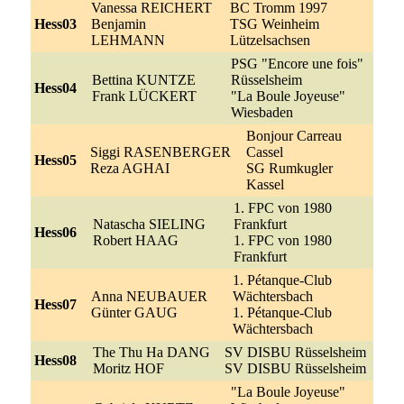
Vanessa REICHERT
BC Tromm 1997
Hess03
Benjamin
TSG Weinheim
LEHMANN
Lützelsachsen
PSG "Encore une fois"
Bettina KUNTZE
Rüsselsheim
Hess04
Frank LÜCKERT
"La Boule Joyeuse"
Wiesbaden
Bonjour Carreau
Siggi RASENBERGER
Cassel
Hess05
Reza AGHAI
SG Rumkugler
Kassel
1. FPC von 1980
Natascha SIELING
Frankfurt
Hess06
Robert HAAG
1. FPC von 1980
Frankfurt
1. Pétanque-Club
Anna NEUBAUER
Wächtersbach
Hess07
Günter GAUG
1. Pétanque-Club
Wächtersbach
The Thu Ha DANG
SV DISBU Rüsselsheim
Hess08
Moritz HOF
SV DISBU Rüsselsheim
"La Boule Joyeuse"