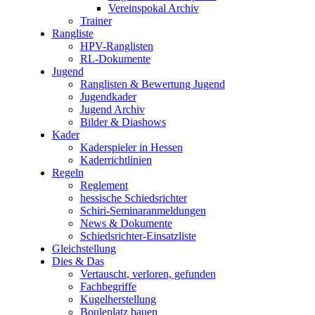
Vereinspokal Archiv
Trainer
Rangliste
HPV-Ranglisten
RL-Dokumente
Jugend
Ranglisten & Bewertung Jugend
Jugendkader
Jugend Archiv
Bilder & Diashows
Kader
Kaderspieler in Hessen
Kaderrichtlinien
Regeln
Reglement
hessische Schiedsrichter
Schiri-Seminaranmeldungen
News & Dokumente
Schiedsrichter-Einsatzliste
Gleichstellung
Dies & Das
Vertauscht, verloren, gefunden
Fachbegriffe
Kugelherstellung
Bouleplatz bauen