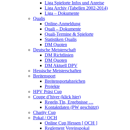
Liga Spielorte Infos und Anreise
Liga Archiv (Tabellen 2002-2014)
Liga – Dokumente
Qualis
Online-Anmeldung
Quali – Dokumente
Quali-Termine & Spielorte
Statistiken Qualis
DM Quoten
Deutsche Meisterschaft
DM Richtlinien
DM Quoten
DM Aktuell DPV
Hessische Meisterschaften
Breitensport
Breitensportabzeichen
Projekte
HPV Präsi Cup
Coupe d’hiver (klick hier)
Regeln,Tln, Ergebnisse …
Kontaktdaten (PW geschützt)
Charity Cup
Pokal / OCH
Online Cup Hessen [ OCH ]
Reglement Vereinspokal