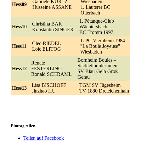
Gabriele KURTZ
Wiesbaden
Hess09
Husseine ASSANE
1. Lauterer BC
Otterbach
1. Pétanque-Club
Christina BÄR
Hess10
Wächtersbach
Konstantin SINGER
BC Tromm 1997
1. PC Viernheim 1984
Cleo RIEDEL
Hess11
"La Boule Joyeuse"
Loic ELITOG
Wiesbaden
Bornheim Boules –
Renate
StadtteilboulerInnen
Hess12
FESTERLING
SV Blau-Gelb Groß-
Ronald SCHRAML
Gerau
Lisa BISCHOFF
TGM SV Jügesheim
Hess13
Jinzhao HU
TV 1880 Dreieichenhain
Eintrag teilen
Teilen auf Facebook