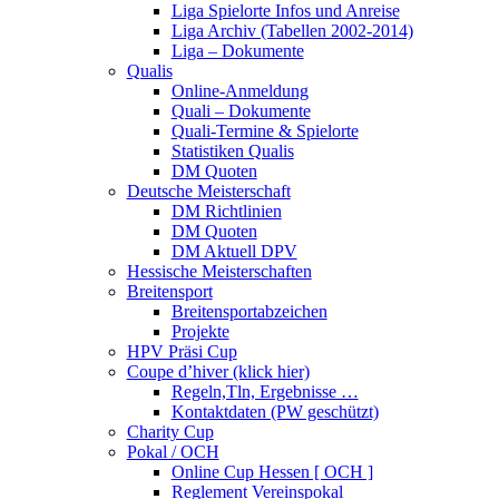
Liga Spielorte Infos und Anreise
Liga Archiv (Tabellen 2002-2014)
Liga – Dokumente
Qualis
Online-Anmeldung
Quali – Dokumente
Quali-Termine & Spielorte
Statistiken Qualis
DM Quoten
Deutsche Meisterschaft
DM Richtlinien
DM Quoten
DM Aktuell DPV
Hessische Meisterschaften
Breitensport
Breitensportabzeichen
Projekte
HPV Präsi Cup
Coupe d’hiver (klick hier)
Regeln,Tln, Ergebnisse …
Kontaktdaten (PW geschützt)
Charity Cup
Pokal / OCH
Online Cup Hessen [ OCH ]
Reglement Vereinspokal