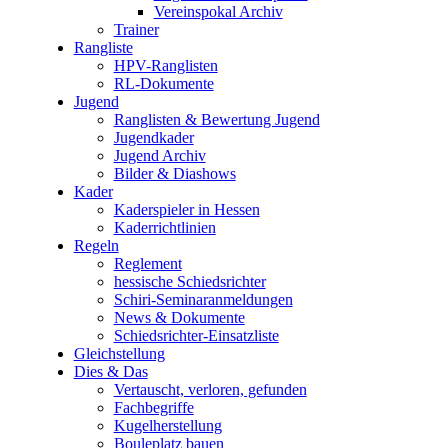
Vereinspokal Archiv
Trainer
Rangliste
HPV-Ranglisten
RL-Dokumente
Jugend
Ranglisten & Bewertung Jugend
Jugendkader
Jugend Archiv
Bilder & Diashows
Kader
Kaderspieler in Hessen
Kaderrichtlinien
Regeln
Reglement
hessische Schiedsrichter
Schiri-Seminaranmeldungen
News & Dokumente
Schiedsrichter-Einsatzliste
Gleichstellung
Dies & Das
Vertauscht, verloren, gefunden
Fachbegriffe
Kugelherstellung
Bouleplatz bauen