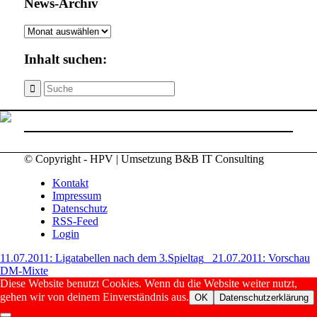
News-Archiv
News-
Archiv
Inhalt suchen:
© Copyright - HPV | Umsetzung B&B IT Consulting
Kontakt
Impressum
Datenschutz
RSS-Feed
Login
11.07.2011: Ligatabellen nach dem 3.Spieltag
21.07.2011: Vorschau
DM-Mixte
Diese Website benutzt Cookies. Wenn du die Website weiter nutzt,
gehen wir von deinem Einverständnis aus.
OK
Datenschutzerklärung