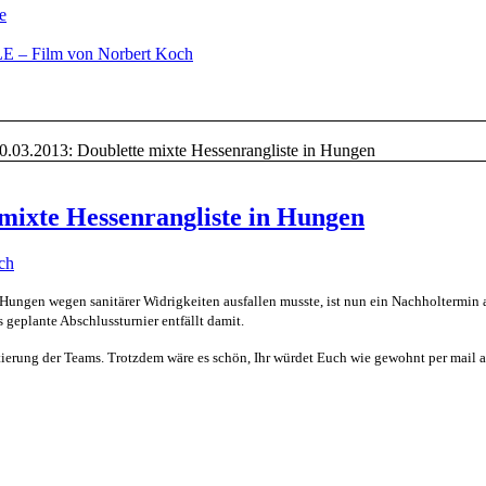
e
– Film von Norbert Koch
0.03.2013: Doublette mixte Hessenrangliste in Hungen
 mixte Hessenrangliste in Hungen
ich
ungen wegen sanitärer Widrigkeiten ausfallen musste, ist nun ein Nachholtermin 
 geplante Abschlussturnier entfällt damit.
tierung der Teams. Trotzdem wäre es schön, Ihr würdet Euch wie gewohnt per mail 