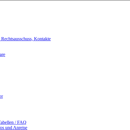
, Rechtsausschuss, Kontakte
are
er
Tabellen / FAQ
fos und Anreise