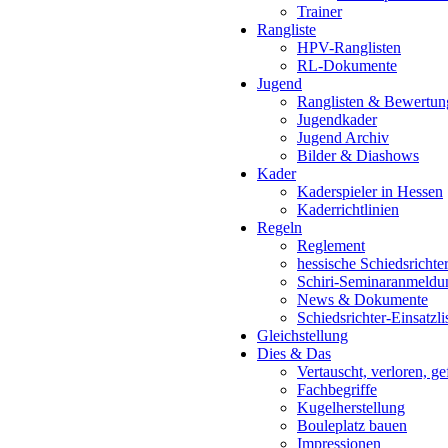
Trainer
Rangliste
HPV-Ranglisten
RL-Dokumente
Jugend
Ranglisten & Bewertun
Jugendkader
Jugend Archiv
Bilder & Diashows
Kader
Kaderspieler in Hessen
Kaderrichtlinien
Regeln
Reglement
hessische Schiedsrichte
Schiri-Seminaranmeldu
News & Dokumente
Schiedsrichter-Einsatzli
Gleichstellung
Dies & Das
Vertauscht, verloren, g
Fachbegriffe
Kugelherstellung
Bouleplatz bauen
Impressionen