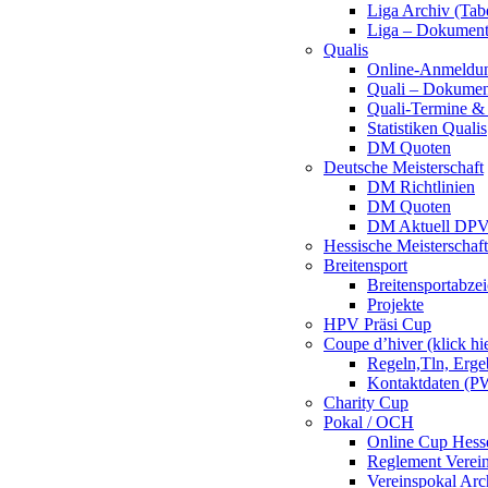
Liga Archiv (Tab
Liga – Dokumen
Qualis
Online-Anmeldu
Quali – Dokumen
Quali-Termine & 
Statistiken Qualis
DM Quoten
Deutsche Meisterschaft
DM Richtlinien
DM Quoten
DM Aktuell DP
Hessische Meisterschaf
Breitensport
Breitensportabze
Projekte
HPV Präsi Cup
Coupe d’hiver (klick hi
Regeln,Tln, Erg
Kontaktdaten (PW
Charity Cup
Pokal / OCH
Online Cup Hess
Reglement Verei
Vereinspokal Arc