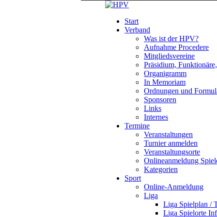
Start
Verband
Was ist der HPV?
Aufnahme Procedere
Mitgliedsvereine
Präsidium, Funktionäre
Organigramm
In Memoriam
Ordnungen und Formul
Sponsoren
Links
Internes
Termine
Veranstaltungen
Turnier anmelden
Veranstaltungsorte
Onlineanmeldung Spiel
Kategorien
Sport
Online-Anmeldung
Liga
Liga Spielplan / 
Liga Spielorte In