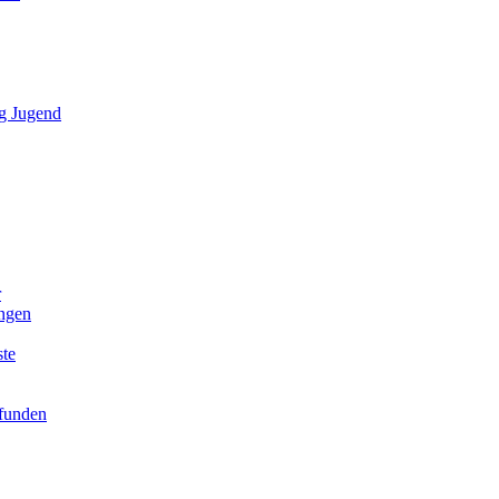
g Jugend
r
ngen
ste
efunden