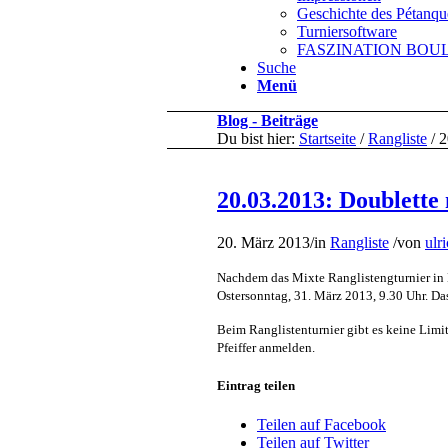
Geschichte des Pétanqu
Turniersoftware
FASZINATION BOULE 
Suche
Menü
Blog - Beiträge
Du bist hier:
Startseite
/
Rangliste
/
2
20.03.2013: Doublette
20. März 2013
/
in
Rangliste
/
von
ulr
Nachdem das Mixte Ranglistengturnier in H
Ostersonntag, 31. März 2013, 9.30 Uhr. Das
Beim Ranglistenturnier gibt es keine Limi
Pfeiffer anmelden.
Eintrag teilen
Teilen auf Facebook
Teilen auf Twitter