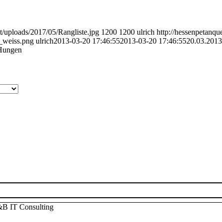
t/uploads/2017/05/Rangliste.jpg
1200
1200
ulrich
http://hessenpetanqu
_weiss.png
ulrich
2013-03-20 17:46:55
2013-03-20 17:46:55
20.03.2013
 Hungen
B IT Consulting