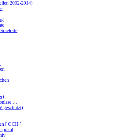
ellen 2002-2014)
te
ng
te
Spielorte
V
ten
ichen
er)
ebnisse …
 geschützt)
en [ OCH ]
nspokal
hiv