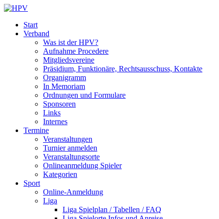
Start
Verband
Was ist der HPV?
Aufnahme Procedere
Mitgliedsvereine
Präsidium, Funktionäre, Rechtsausschuss, Kontakte
Organigramm
In Memoriam
Ordnungen und Formulare
Sponsoren
Links
Internes
Termine
Veranstaltungen
Turnier anmelden
Veranstaltungsorte
Onlineanmeldung Spieler
Kategorien
Sport
Online-Anmeldung
Liga
Liga Spielplan / Tabellen / FAQ
Liga Spielorte Infos und Anreise