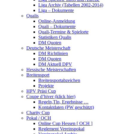
Liga Archiv (Tabellen 2002-2014)
Liga – Dokumente
Qualis
Online-Anmeldung
Quali – Dokumente
Quali-Termine & Spielorte
Statistiken Qualis
DM Quoten
Deutsche Meisterschaft
DM Richtlinien
DM Quoten
DM Aktuell DPV
Hessische Meisterschaften
Breitensport
Breitensportabzeichen
Projekte
HPV Präsi Cup
Coupe d’hiver (klick hier)
Regeln,Tln, Ergebnisse …
Kontaktdaten (PW geschützt)
Charity Cup
Pokal / OCH
Online Cup Hessen [ OCH ]
Reglement Vereinspokal