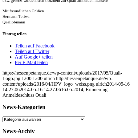
bzw. gesetzt wurden, sich trotzdem zur Quali anmelden müssen!
Mit freundlichen Grüßen
Hermann Tetiwa
Qualiobmann
Eintrag teilen
Teilen auf Facebook
Teilen auf Twitter
Auf Google+ teilen
Per E-Mail teilen
https://hessenpetanque.de/wp-content/uploads/2017/05/Quali-
Logo.jpg
1200
1200
ulrich
http://hessenpetanque.de/wp-
content/uploads/2016/04/HPV_logo_weiss.png
ulrich
2014-05-16
14:27:06
2014-05-16 14:27:06
16.05.2014; Erinnerung
Anmeldeschluss Quali
News-Kategorien
News-
Kategorien
News-Archiv