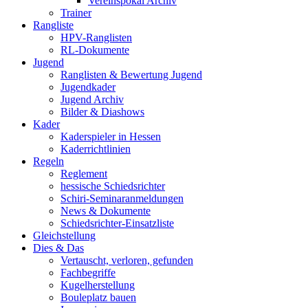
Vereinspokal Archiv
Trainer
Rangliste
HPV-Ranglisten
RL-Dokumente
Jugend
Ranglisten & Bewertung Jugend
Jugendkader
Jugend Archiv
Bilder & Diashows
Kader
Kaderspieler in Hessen
Kaderrichtlinien
Regeln
Reglement
hessische Schiedsrichter
Schiri-Seminaranmeldungen
News & Dokumente
Schiedsrichter-Einsatzliste
Gleichstellung
Dies & Das
Vertauscht, verloren, gefunden
Fachbegriffe
Kugelherstellung
Bouleplatz bauen