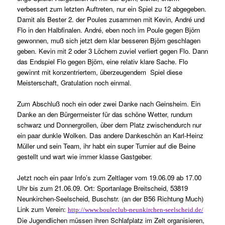
verbessert zum letzten Auftreten, nur ein Spiel zu 12 abgegeben.
Damit als Bester 2. der Poules zusammen mit Kevin, André und
Flo in den Halbfinalen. André, eben noch im Poule gegen Björn
gewonnen, muß sich jetzt dem klar besseren Björn geschlagen
geben. Kevin mit 2 oder 3 Löchern zuviel verliert gegen Flo. Dann
das Endspiel Flo gegen Björn, eine relativ klare Sache. Flo
gewinnt mit konzentriertem, überzeugendem
Spiel diese
Meisterschaft, Gratulation noch einmal.
Zum Abschluß noch ein oder zwei Danke nach Geinsheim. Ein
Danke an den Bürgermeister für das schöne Wetter, rundum
schwarz und Donnergrollen, über dem Platz zwischendurch nur
ein paar dunkle Wolken. Das andere Dankeschön an Karl-Heinz
Müller und sein Team, ihr habt ein super Turnier auf die Beine
gestellt und wart wie immer klasse Gastgeber.
Jetzt noch ein paar Info’s zum Zeltlager vom 19.06.09 ab 17.00
Uhr bis zum 21.06.09.
Ort: Sportanlage Breitscheid, 53819
Neunkirchen-Seelscheid, Buschstr. (an der B56 Richtung Much)
Link zum Verein:
http://www.bouleclub-neunkirchen-seelscheid.de/
Die Jugendlichen müssen ihren Schlafplatz im Zelt organisieren,