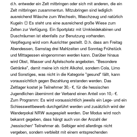
d.h. entweder ein Zelt mitbringen oder sich mit anderen, die ein
Zelt mitbringen zusammentun. Mitzubringen sind lediglich
ausreichend Wäsche zum Wechseln, Waschzeug und natürlich
Kugeln 🙂
Es steht uns eine ausreichend große Wiese zum
Zelten zur Verfügung. Ein Sportplatz mit Umkleidekabinen und
Duschräumen ist ebenfalls zur Benutzung vorhanden.
Verpflegung wird vom Ausrichter gestellt. D.h. dass am Freitag
Abendessen, Samstag drei Mahlzeiten und Sonntag Frühstück
und Mittagessen eingenommen werden kann. Darüber hinaus
wird Obst, Wasser und Apfelschorle angeboten. "Besondere
Getränke", damit meine ich nicht Alkohol, sondern Cola, Limo
und Sonstiges, was nicht in die Kategorie "gesund" fällt, kann
voraussichtlich gegen Bezahlung erstanden werden. Das
Zeltlager kostet je Teilnehmer 30,- €, für die hessischen
Jugendlichen übernimmt der Verband einen Anteil von 10,- €.
Zum Programm: Es wird voraussichtlich jeweils ein Lege- und ein
Schiesswettbewerb durchgeführt werden und zusätzlich wird der
Wanderpokal NRW ausgespielt werden. Der Modus wird noch
bekannt gegeben, dass hängt auch von der Anzahl der
„hessischen“ Teilnehmer ab. Selbiger wird allerdings nicht
vergeben, sondern verbleibt mit einem entsprechenden