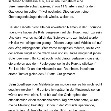
in dieser Alterklasse aus, als würde Geinsheim eine
Vereinsmeisterschaft spielen, 7 von 11 Startern sind für den
Gastgeber im gelben Trikot gestartet. Dies spiegelt eine
überzeugende Jugendarbeit wieder, weiter so.
Bei den Cadets nicht alle der erwarteten Namen in der Endrunde.
Irgendwie haben die Kids vergessen auf den Punkt wach zu sein.
Und dann war es natürlich das Spielsystem, zumindest wurde
mir das von einigen so gesagt. Diesen Jungs und Mädels sei auf
den Weg mitgegeben: „Wer Vorne mitspielen möchte, sollte von
der ersten Kugel an hellwach sein und im Carée möglichst jedes
Spiel gewinnen. Ihr könnt euch nicht darauf verlassen, dass sich
die anderen aus dem Poule gegenseitig die Punkte stibitzen.“
Ein Lob hier für an den Alexander aus Raunheim, in seinem
ersten Turnier gleich den 3.Platz. Gut gemacht.
Beim überfliegen der Meldeliste am morgen war es für mich recht
deutlich welche 4 – 6 Juniors ich später in der Finalrunde sehen
würde und wen nicht. Und bis auf den Christopher, der
offensichtlich einen rabenschwarzen Tag erwischt hatte, wurde
meine Meinung bestätigt. Schon in der Vorrunde spannende,
enge Spiele. Aufgefallen ist mir der Björn, sicher, enorm