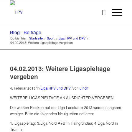
Blog - Beiträge
Du bist hier:
Startseite
/
Sport
/
Liga HPV und DPV
/
04.02.2013: Weitere Ligaspieltage vergeben
04.02.2013: Weitere Ligaspieltage
vergeben
/
/
4. Februar 2013
in
Liga HPV und DPV
von
ulrich
WEITERE LIGASPIELTAGE AN AUSRICHTER VERGEBEN
Die weißen Flecken auf der Liga-Landkarte 2013 werden langsam
weniger. Bitte die folgenden Neuigkeiten notieren:
1. Ligaspieltag: 3.Liga Nord A+B in Haingründau; 4 Liga Nord in
Tromm