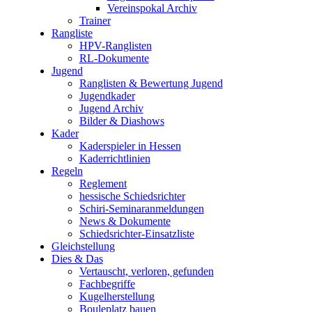
Vereinspokal Archiv
Trainer
Rangliste
HPV-Ranglisten
RL-Dokumente
Jugend
Ranglisten & Bewertung Jugend
Jugendkader
Jugend Archiv
Bilder & Diashows
Kader
Kaderspieler in Hessen
Kaderrichtlinien
Regeln
Reglement
hessische Schiedsrichter
Schiri-Seminaranmeldungen
News & Dokumente
Schiedsrichter-Einsatzliste
Gleichstellung
Dies & Das
Vertauscht, verloren, gefunden
Fachbegriffe
Kugelherstellung
Bouleplatz bauen