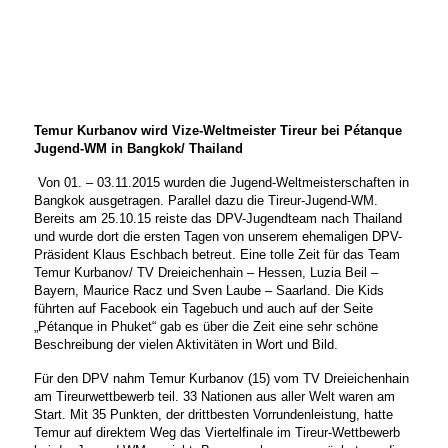
Temur Kurbanov wird Vize-Weltmeister Tireur bei Pétanque
Jugend-WM in Bangkok/ Thailand
Von 01. – 03.11.2015 wurden die Jugend-Weltmeisterschaften in
Bangkok ausgetragen. Parallel dazu die Tireur-Jugend-WM.
Bereits am 25.10.15 reiste das DPV-Jugendteam nach Thailand
und wurde dort die ersten Tagen von unserem ehemaligen DPV-
Präsident Klaus Eschbach betreut. Eine tolle Zeit für das Team
Temur Kurbanov/ TV Dreieichenhain – Hessen, Luzia Beil –
Bayern, Maurice Racz und Sven Laube – Saarland. Die Kids
führten auf Facebook ein Tagebuch und auch auf der Seite
„Pétanque in Phuket“ gab es über die Zeit eine sehr schöne
Beschreibung der vielen Aktivitäten in Wort und Bild.
Für den DPV nahm Temur Kurbanov (15) vom TV Dreieichenhain
am Tireurwettbewerb teil. 33 Nationen aus aller Welt waren am
Start. Mit 35 Punkten, der drittbesten Vorrundenleistung, hatte
Temur
auf direktem Weg das Viertelfinale im Tireur-Wettbewerb