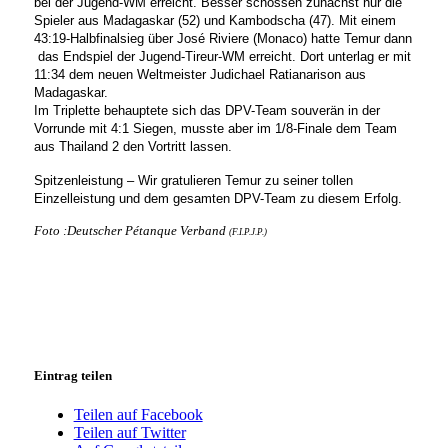
bei der Jugend-WM erreicht. Besser schossen zunächst nur die
Spieler aus Madagaskar (52) und Kambodscha (47). Mit einem
43:19-Halbfinalsieg über José Riviere (Monaco) hatte
Temur dann
das Endspiel der Jugend-Tireur-WM erreicht. Dort unterlag er mit
11:34 dem neuen Weltmeister Judichael Ratianarison aus
Madagaskar.
Im Triplette behauptete sich das DPV-Team souverän in der
Vorrunde mit 4:1 Siegen, musste aber im 1/8-Finale dem Team
aus Thailand 2 den Vortritt lassen.
Spitzenleistung – Wir gratulieren Temur zu seiner tollen
Einzelleistung und dem gesamten DPV-Team zu diesem Erfolg.
Foto :Deutscher Pétanque Verband
(F.I.P.J.P.)
Eintrag teilen
Teilen auf Facebook
Teilen auf Twitter