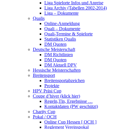
Liga Spielorte Infos und Anreise
Liga Archiv (Tabellen 2002-2014)
Liga – Dokumente
Qualis
Online-Anmeldung
Quali – Dokumente
Quali-Termine & Spielorte
Statistiken Qualis
DM Quoten
Deutsche Meisterschaft
DM Richtlinien
DM Quoten
DM Aktuell DPV
Hessische Meisterschaften
Breitensport
Breitensportabzeichen
Projekte
HPV Präsi Cup
Coupe d’hiver (klick hier)
Regeln,Tln, Ergebnisse …
Kontaktdaten (PW geschützt)
Charity Cup
Pokal / OCH
Online Cup Hessen [ OCH ]
Reglement Vereinspokal