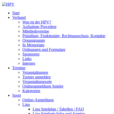
Start
Verband
Was ist der HPV?
Aufnahme Procedere
Mitgliedsvereine
Präsidium, Funktionäre, Rechtsausschuss, Kontakte
Organigramm
In Memoriam
Ordnungen und Formulare
Sponsoren
Links
Internes
Termine
Veranstaltungen
Turnier anmelden
Veranstaltungsorte
Onlineanmeldung Spieler
Kategorien
Sport
Online-Anmeldung
Liga
Liga Spielplan / Tabellen / FAQ
Liga Spielorte Infos und Anreise