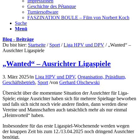
Impressionen
Geschichte des Pétanque
Turniersoftware
FASZINATION BOULE – Film von Norbert Koch
Suche
Menü
Blog - Beiträge
Du bist hier:
Startseite
/
Sport
/
Liga HPV und DPV
/
„Wanted“ –
Ausrichter Ligaspiele
„Wanted“ – Ausrichter Ligaspiele
3. März 2025
/
in
Liga HPV und DPV
,
Organisation, Präsidium,
Geschäftsbetrieb
,
Sport
/
von
Gerhard Olschewski
Übersicht über die momentane Situation der Ausrichter für Liga-
Spiele; einige Ausrichter haben sich für mehrere Spieltage beworben
und falls sich nicht noch viele andere finden, dann werden diese
Vereine und Mannschaften auch tatsächlich mehr als nur einmal
„Heimvorteil“ haben.
Insbesondere für das erste Ligaspiel-Wochenende werden wegen
der knappen Zeit bis zum 12./13.04.2025 noch dringend Ausrichter
benötigt.