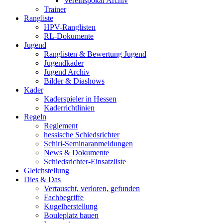
Vereinspokal Archiv
Trainer
Rangliste
HPV-Ranglisten
RL-Dokumente
Jugend
Ranglisten & Bewertung Jugend
Jugendkader
Jugend Archiv
Bilder & Diashows
Kader
Kaderspieler in Hessen
Kaderrichtlinien
Regeln
Reglement
hessische Schiedsrichter
Schiri-Seminaranmeldungen
News & Dokumente
Schiedsrichter-Einsatzliste
Gleichstellung
Dies & Das
Vertauscht, verloren, gefunden
Fachbegriffe
Kugelherstellung
Bouleplatz bauen