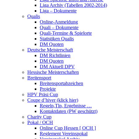
Liga Archiv (Tabellen 2002-2014)
Liga – Dokumente
Qualis
Online-Anmeldung
Quali – Dokumente
Quali-Termine & Spielorte
Statistiken Qualis
DM Quoten
Deutsche Meisterschaft
DM Richtlinien
DM Quoten
DM Aktuell DPV
Hessische Meisterschaften
Breitensport
Breitensportabzeichen
Projekte
HPV Präsi Cup
Coupe d’hiver (klick hier)
Regeln,Tln, Ergebnisse …
Kontaktdaten (PW geschützt)
Charity Cup
Pokal / OCH
Online Cup Hessen [ OCH ]
Reglement Vereinspokal