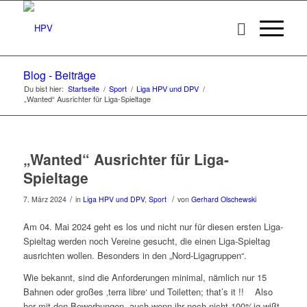
Blog - Beiträge
Du bist hier:
Startseite
/
Sport
/
Liga HPV und DPV
/
„Wanted“ Ausrichter für Liga-Spieltage
„Wanted“ Ausrichter für Liga-
Spieltage
/
/
7. März 2024
in
Liga HPV und DPV
,
Sport
von
Gerhard Olschewski
Am 04. Mai 2024 geht es los und nicht nur für diesen ersten Liga-
Spieltag werden noch Vereine gesucht, die einen Liga-Spieltag
ausrichten wollen. Besonders in den „Nord-Ligagruppen“.
Wie bekannt, sind die Anforderungen minimal, nämlich nur 15
Bahnen oder großes ‚terra libre‘ und Toiletten; that’s it !! Also
her mit den Bewerbungen, auch wenn ihr noch nicht 100%ig wißt,