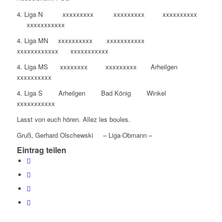
4. Liga N xxxxxxxxx xxxxxxxxx xxxxxxxxxx
xxxxxxxxxxx
4. Liga MN xxxxxxxxxx xxxxxxxxxxx
xxxxxxxxxxxx xxxxxxxxxxx
4. Liga MS xxxxxxxx xxxxxxxxx Arheilgen
xxxxxxxxxx
4. Liga S Arheilgen Bad König Winkel
xxxxxxxxxxx
Lasst von euch hören. Allez les boules.
Gruß, Gerhard Olschewski – Liga-Obmann –
Eintrag teilen