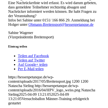
Eine Nachrückerliste wird erfasst. Es wird darum gebeten,
dass gemeldete Teilnehmer rechtzeitig absagen und
Nachrücker informiert werden können. Ihr habt Fragen zu
der Veranstaltung?
Infos bei Sabine unter 0151/ 166 866 29. Anmeldung bei
Holger unter
Obmann-Breitensport@hessenpetanque.de
Sabine Wagener
(Vizepräsidentin Breitensport)
Eintrag teilen
Teilen auf Facebook
Teilen auf Twitter
Auf Google+ teilen
Per E-Mail teilen
https://hessenpetanque.de/wp-
content/uploads/2017/05/Breitensport.jpg
1200
1200
Natascha Sieling
http://hessenpetanque.de/wp-
content/uploads/2016/04/HPV_logo_weiss.png
Natascha
Sieling
2025-04-09 13:21:05
2025-04-09
13:21:05
Versuchsballon Männer-Training erfolgreich
gestartet