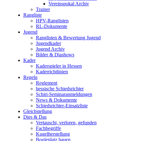
Vereinspokal Archiv
Trainer
Rangliste
HPV-Ranglisten
RL-Dokumente
Jugend
Ranglisten & Bewertung Jugend
Jugendkader
Jugend Archiv
Bilder & Diashows
Kader
Kaderspieler in Hessen
Kaderrichtlinien
Regeln
Reglement
hessische Schiedsrichter
Schiri-Seminaranmeldungen
News & Dokumente
Schiedsrichter-Einsatzliste
Gleichstellung
Dies & Das
Vertauscht, verloren, gefunden
Fachbegriffe
Kugelherstellung
Bouleplatz bauen