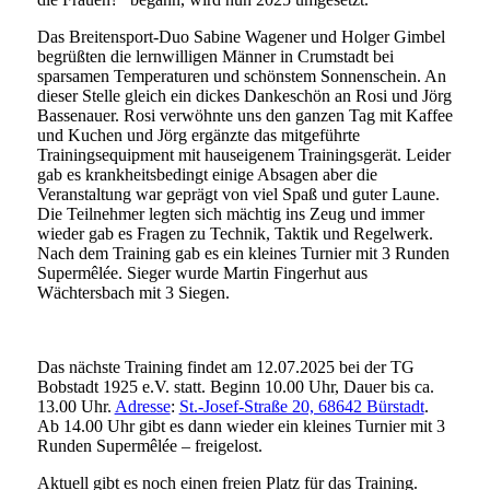
Das Breitensport-Duo Sabine Wagener und Holger Gimbel
begrüßten die lernwilligen Männer in Crumstadt bei
sparsamen Temperaturen und schönstem Sonnenschein. An
dieser Stelle gleich ein dickes Dankeschön an Rosi und Jörg
Bassenauer. Rosi verwöhnte uns den ganzen Tag mit Kaffee
und Kuchen und Jörg ergänzte das mitgeführte
Trainingsequipment mit hauseigenem Trainingsgerät. Leider
gab es krankheitsbedingt einige Absagen aber die
Veranstaltung war geprägt von viel Spaß und guter Laune.
Die Teilnehmer legten sich mächtig ins Zeug und immer
wieder gab es Fragen zu Technik, Taktik und Regelwerk.
Nach dem Training gab es ein kleines Turnier mit 3 Runden
Supermêlée. Sieger wurde Martin Fingerhut aus
Wächtersbach mit 3 Siegen.
Das nächste Training findet am 12.07.2025 bei der TG
Bobstadt 1925 e.V. statt. Beginn 10.00 Uhr, Dauer bis ca.
13.00 Uhr.
Adresse
:
St.-Josef-Straße 20, 68642 Bürstadt
.
Ab 14.00 Uhr gibt es dann wieder ein kleines Turnier mit 3
Runden Supermêlée – freigelost.
Aktuell gibt es noch einen freien Platz für das Training.