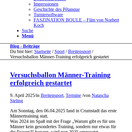
Impressionen
Geschichte des Pétanque
Turniersoftware
FASZINATION BOULE – Film von Norbert
Koch
Suche
Menü
Blog - Beiträge
Du bist hier:
Startseite
/
Sport
/
Breitensport
/
Versuchsballon Männer-Training erfolgreich gestartet
Versuchsballon Männer-Training
erfolgreich gestartet
9. April 2025
/
in
Breitensport
,
Termine
/
von
Natascha
Sieling
Am Sonntag, den 06.04.2025 fand in Crumstadt das erste
Männertraining statt.
Was 2024 im Spaß mit der Frage „Warum gibt es für uns
Männer kein gesondertes Training, sondern nur etwas für
die Frauen?“ begann, wird nun 2025 umgesetzt.