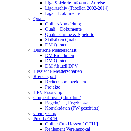
Liga Spielorte Infos und Anreise
Liga Archiv (Tabellen 2002-2014)
Liga – Dokumente
Qualis
Online-Anmeldung
Quali – Dokumente
Quali-Termine & Spielorte
Statistiken Qualis
DM Quoten
Deutsche Meisterschaft
DM Richtlinien
DM Quoten
DM Aktuell DPV
Hessische Meisterschaften
Breitensport
Breitensportabzeichen
Projekte
HPV Präsi Cup
Coupe d’hiver (klick hier)
Regeln,Tln, Ergebnisse …
Kontaktdaten (PW geschützt)
Charity Cup
Pokal / OCH
Online Cup Hessen [ OCH ]
Reglement Vereinspokal