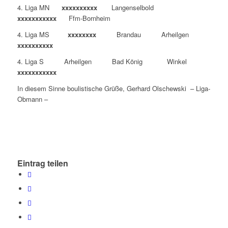
4. Liga MN
xxxxxxxxxx
Langenselbold
xxxxxxxxxxx
Ffm-Bornheim
4. Liga MS
xxxxxxxx
Brandau Arheilgen
xxxxxxxxxx
4. Liga S Arheilgen Bad König Winkel
xxxxxxxxxxx
In diesem Sinne boulistische Grüße, Gerhard Olschewski – Liga-
Obmann –
Eintrag teilen