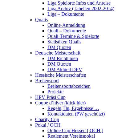
Liga Spielorte Infos und Anreise
Liga Archiv (Tabellen 2002-2014)
Liga – Dokumente
Qualis
Online-Anmeldung
Quali – Dokumente
Quali-Termine & Spielorte
Statistiken Qualis
DM Quoten
Deutsche Meisterschaft
DM Richtlinien
DM Quoten
DM Aktuell DPV
Hessische Meisterschaften
Breitensport
Breitensportabzeichen
Projekte
HPV Präsi Cup
Coupe d’hiver (klick hier)
Regeln,Tln, Ergebnisse …
Kontaktdaten (PW geschützt)
Charity Cup
Pokal / OCH
Online Cup Hessen [ OCH ]
Reglement Vereinspokal