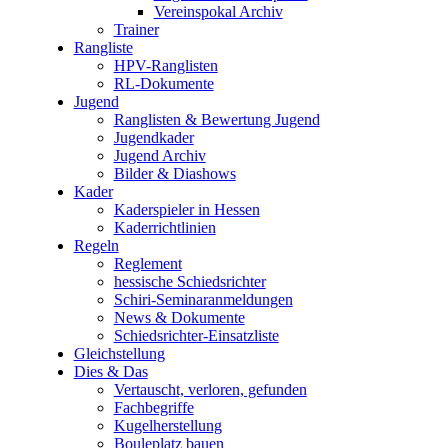
Vereinspokal Archiv
Trainer
Rangliste
HPV-Ranglisten
RL-Dokumente
Jugend
Ranglisten & Bewertung Jugend
Jugendkader
Jugend Archiv
Bilder & Diashows
Kader
Kaderspieler in Hessen
Kaderrichtlinien
Regeln
Reglement
hessische Schiedsrichter
Schiri-Seminaranmeldungen
News & Dokumente
Schiedsrichter-Einsatzliste
Gleichstellung
Dies & Das
Vertauscht, verloren, gefunden
Fachbegriffe
Kugelherstellung
Bouleplatz bauen