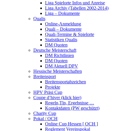
Liga Spielorte Infos und Anreise
Liga Archiv (Tabellen 2002-2014)
Liga – Dokumente
Qualis
Online-Anmeldung
Quali – Dokumente
Quali-Termine & Spielorte
Statistiken Qualis
DM Quoten
Deutsche Meisterschaft
DM Richtlinien
DM Quoten
DM Aktuell DPV
Hessische Meisterschaften
Breitensport
Breitensportabzeichen
Projekte
HPV Präsi Cup
Coupe d’hiver (klick hier)
Regeln,Tln, Ergebnisse …
Kontaktdaten (PW geschützt)
Charity Cup
Pokal / OCH
Online Cup Hessen [ OCH ]
Reglement Vereinspokal