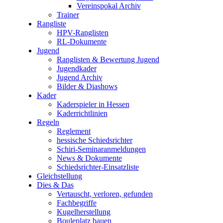
Vereinspokal Archiv
Trainer
Rangliste
HPV-Ranglisten
RL-Dokumente
Jugend
Ranglisten & Bewertung Jugend
Jugendkader
Jugend Archiv
Bilder & Diashows
Kader
Kaderspieler in Hessen
Kaderrichtlinien
Regeln
Reglement
hessische Schiedsrichter
Schiri-Seminaranmeldungen
News & Dokumente
Schiedsrichter-Einsatzliste
Gleichstellung
Dies & Das
Vertauscht, verloren, gefunden
Fachbegriffe
Kugelherstellung
Bouleplatz bauen