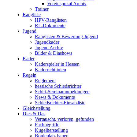
Vereinspokal Archiv
Trainer
Rangliste
HPV-Ranglisten
RL-Dokumente
Jugend
Ranglisten & Bewertung Jugend
Jugendkader
Jugend Archiv
Bilder & Diashows
Kader
Kaderspieler in Hessen
Kaderrichtlinien
Regeln
Reglement
hessische Schiedsrichter
Schiri-Seminaranmeldungen
News & Dokumente
Schiedsrichter-Einsatzliste
Gleichstellung
Dies & Das
Vertauscht, verloren, gefunden
Fachbegriffe
Kugelherstellung
Bouleplatz bauen