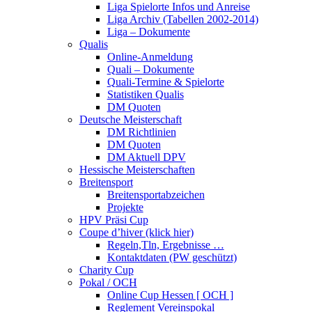
Liga Spielorte Infos und Anreise
Liga Archiv (Tabellen 2002-2014)
Liga – Dokumente
Qualis
Online-Anmeldung
Quali – Dokumente
Quali-Termine & Spielorte
Statistiken Qualis
DM Quoten
Deutsche Meisterschaft
DM Richtlinien
DM Quoten
DM Aktuell DPV
Hessische Meisterschaften
Breitensport
Breitensportabzeichen
Projekte
HPV Präsi Cup
Coupe d’hiver (klick hier)
Regeln,Tln, Ergebnisse …
Kontaktdaten (PW geschützt)
Charity Cup
Pokal / OCH
Online Cup Hessen [ OCH ]
Reglement Vereinspokal