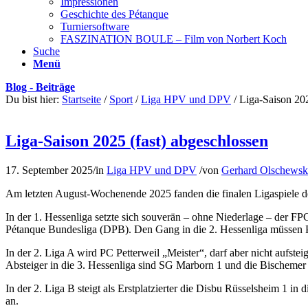
Impressionen
Geschichte des Pétanque
Turniersoftware
FASZINATION BOULE – Film von Norbert Koch
Suche
Menü
Blog - Beiträge
Du bist hier:
Startseite
/
Sport
/
Liga HPV und DPV
/
Liga-Saison 202
Liga-Saison 2025 (fast) abgeschlossen
17. September 2025
/
in
Liga HPV und DPV
/
von
Gerhard Olschewsk
Am letzten August-Wochenende 2025 fanden die finalen Ligaspiele der
In der 1. Hessenliga setzte sich souverän – ohne Niederlage – der FP
Pétanque Bundesliga (DPB). Den Gang in die 2. Hessenliga müssen 
In der 2. Liga A wird PC Petterweil „Meister“, darf aber nicht aufsteig
Absteiger in die 3. Hessenliga sind SG Marborn 1 und die Bischemer
In der 2. Liga B steigt als Erstplatzierter die Disbu Rüsselsheim 1 i
an.