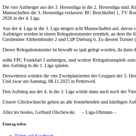
Die vier Aufsteiger aus der 3. Hessenliga in die 2. Hessenliga sin
Mannschaften die 3. Hessenliga verlassen: BC Bruchköbel 1, TV R
2026 in der 4. Liga.
Aus der 4. Liga in die 3. Liga steigen acht Mannschaften auf, davon
Aufsteiger werden in einem Relegaitonsturnier ermittelt, an dem die
Ginsheimer Altrheinbouler 2 und CdP Dieburg 6. Zu diesem Turnier (jed
Dieses Relegationsturnier ist bewußt so spät gelegt worden, da dann 
sollte FPC Frankfurt 1 aufsteigen, sind weitere Relegationsspiele zu
den Aufstieg in die 1. Liga spielen.
Desweiteren würden die vier Zweitplatzierten der Gruppen der 3. He
Und zwar am Samstag, 08.11.2025 in Petterweil.
Den Aufstieg aus der 4. in die 3. Liga würde dann auch noch der Vie
Unsere Glückwünsche gehen an alle feststehenden und künftigen Aufst
Allez les boules, Gerhard Olschewski – Liga-Obmann –
Eintrag teilen
Teilen auf Facebook