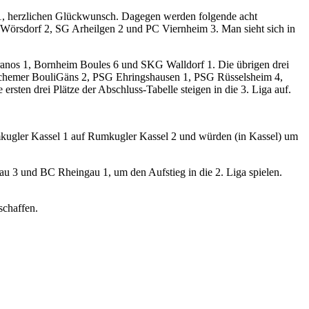
u 1, herzlichen Glückwunsch. Dagegen werden folgende acht
örsdorf 2, SG Arheilgen 2 und PC Viernheim 3. Man sieht sich in
teranos 1, Bornheim Boules 6 und SKG Walldorf 1. Die übrigen drei
 Bischemer BouliGäns 2, PSG Ehringshausen 1, PSG Rüsselsheim 4,
rsten drei Plätze der Abschluss-Tabelle steigen in die 3. Liga auf.
Rumkugler Kassel 1 auf Rumkugler Kassel 2 und würden (in Kassel) um
u 3 und BC Rheingau 1, um den Aufstieg in die 2. Liga spielen.
schaffen.