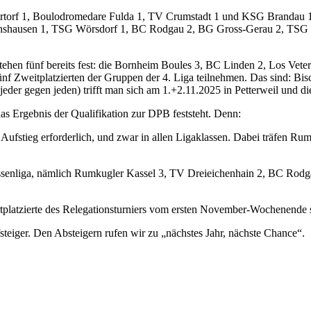
d: Kirtorf 1, Boulodromedare Fulda 1, TV Crumstadt 1 und KSG Branda
onshausen 1, TSG Wörsdorf 1, BC Rodgau 2, BG Gross-Gerau 2, TSG W
 stehen fünf bereits fest: die Bornheim Boules 3, BC Linden 2, Los Ve
 fünf Zweitplatzierten der Gruppen der 4. Liga teilnehmen. Das sind:
er gegen jeden) trifft man sich am 1.+2.11.2025 in Petterweil und die e
das Ergebnis der Qualifikation zur DPB feststeht. Denn:
m Aufstieg erforderlich, und zwar in allen Ligaklassen. Dabei träfen 
ssenliga, nämlich Rumkugler Kassel 3, TV Dreieichenhain 2, BC Rodga
rtplatzierte des Relegationsturniers vom ersten November-Wochenende 
eiger. Den Absteigern rufen wir zu „nächstes Jahr, nächste Chance“.