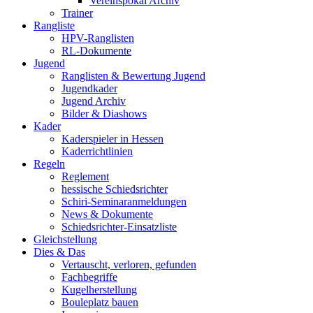
Vereinspokal Archiv
Trainer
Rangliste
HPV-Ranglisten
RL-Dokumente
Jugend
Ranglisten & Bewertung Jugend
Jugendkader
Jugend Archiv
Bilder & Diashows
Kader
Kaderspieler in Hessen
Kaderrichtlinien
Regeln
Reglement
hessische Schiedsrichter
Schiri-Seminaranmeldungen
News & Dokumente
Schiedsrichter-Einsatzliste
Gleichstellung
Dies & Das
Vertauscht, verloren, gefunden
Fachbegriffe
Kugelherstellung
Bouleplatz bauen