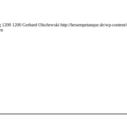
g
1200
1200
Gerhard Olschewski
http://hessenpetanque.de/wp-conten
en