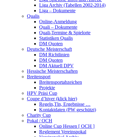
Liga Archiv (Tabellen 2002-2014)
Liga – Dokumente
Qualis
Online-Anmeldung
Quali – Dokumente
Quali-Termine & Spielorte
Statistiken Qualis
DM Quoten
Deutsche Meisterschaft
DM Richtlinien
DM Quoten
DM Aktuell DPV
Hessische Meisterschaften
Breitensport
Breitensportabzeichen
Projekte
HPV Präsi Cup
Coupe d’hiver (klick hier)
Regeln,Tln, Ergebnisse …
Kontaktdaten (PW geschützt)
Charity Cup
Pokal / OCH
Online Cup Hessen [ OCH ]
Reglement Vereinspokal