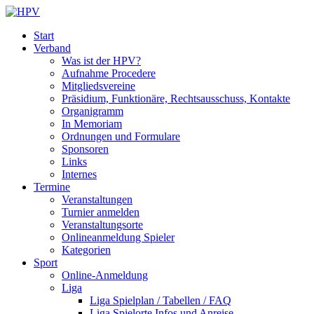
Start
Verband
Was ist der HPV?
Aufnahme Procedere
Mitgliedsvereine
Präsidium, Funktionäre, Rechtsausschuss, Kontakte
Organigramm
In Memoriam
Ordnungen und Formulare
Sponsoren
Links
Internes
Termine
Veranstaltungen
Turnier anmelden
Veranstaltungsorte
Onlineanmeldung Spieler
Kategorien
Sport
Online-Anmeldung
Liga
Liga Spielplan / Tabellen / FAQ
Liga Spielorte Infos und Anreise