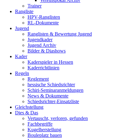
Vereinspokal Archiv
Trainer
Rangliste
HPV-Ranglisten
RL-Dokumente
Jugend
Ranglisten & Bewertung Jugend
Jugendkader
Jugend Archiv
Bilder & Diashows
Kader
Kaderspieler in Hessen
Kaderrichtlinien
Regeln
Reglement
hessische Schiedsrichter
Schiri-Seminaranmeldungen
News & Dokumente
Schiedsrichter-Einsatzliste
Gleichstellung
Dies & Das
Vertauscht, verloren, gefunden
Fachbegriffe
Kugelherstellung
Bouleplatz bauen