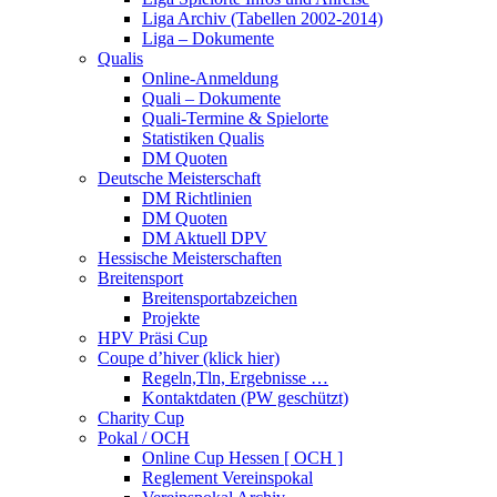
Liga Archiv (Tabellen 2002-2014)
Liga – Dokumente
Qualis
Online-Anmeldung
Quali – Dokumente
Quali-Termine & Spielorte
Statistiken Qualis
DM Quoten
Deutsche Meisterschaft
DM Richtlinien
DM Quoten
DM Aktuell DPV
Hessische Meisterschaften
Breitensport
Breitensportabzeichen
Projekte
HPV Präsi Cup
Coupe d’hiver (klick hier)
Regeln,Tln, Ergebnisse …
Kontaktdaten (PW geschützt)
Charity Cup
Pokal / OCH
Online Cup Hessen [ OCH ]
Reglement Vereinspokal