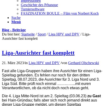
Impressionen
Geschichte des Pétanque
Turniersoftware
FASZINATION BOULE – Film von Norbert Koch
Suche
Menü
Blog - Beiträge
Du bist hier:
Startseite
/
Sport
/
Liga HPV und DPV
/
Liga-
Ausrichter fast komplett
Liga-Ausrichter fast komplett
21. März 2023
/
in
Liga HPV und DPV
/
von
Gerhard Olschewski
Fast alle Liga-Gruppen haben ihre Ausrichter für einen Liga-
Spieltag gefunden. Es fehlen nur noch für den dritten
Spieltag, 08.07.2023, die Ausrichter für 3. Liga Nord und 3.
Liga Süd. Bitte prüft noch einmal ………
….
..mit euren
Verantwortlichen, ob da nicht doch noch etwas geht.
Die 4. Liga Mitte-Nord ist am 2. Spieltag (03.06.23)
zu Gast
bei Hain-Gründau; falls aber sich noch jemand direkt aus
dieser Liga-Gruppe meldet, um diesen Spieltag