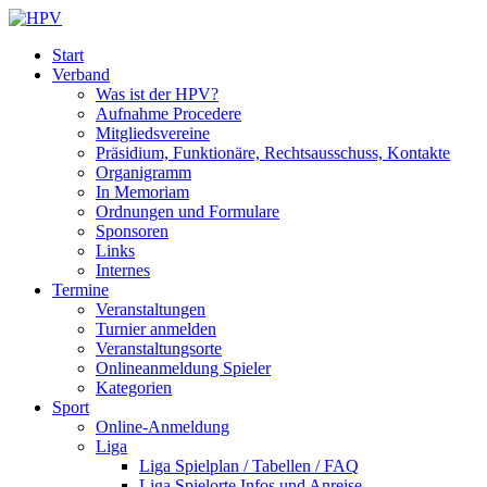
Start
Verband
Was ist der HPV?
Aufnahme Procedere
Mitgliedsvereine
Präsidium, Funktionäre, Rechtsausschuss, Kontakte
Organigramm
In Memoriam
Ordnungen und Formulare
Sponsoren
Links
Internes
Termine
Veranstaltungen
Turnier anmelden
Veranstaltungsorte
Onlineanmeldung Spieler
Kategorien
Sport
Online-Anmeldung
Liga
Liga Spielplan / Tabellen / FAQ
Liga Spielorte Infos und Anreise