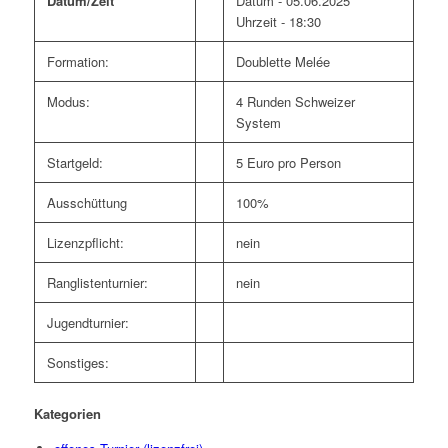
Datum/Zeit
Datum - 05.06.2025
Uhrzeit - 18:30
Formation:
Doublette Melée
Modus:
4 Runden Schweizer
System
Startgeld:
5 Euro pro Person
Ausschüttung
100%
Lizenzpflicht:
nein
Ranglistenturnier:
nein
Jugendturnier:
Sonstiges:
Kategorien