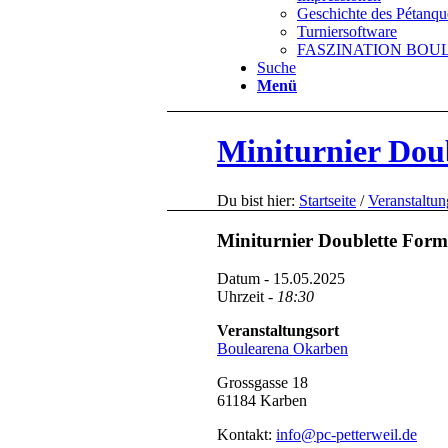
Geschichte des Pétanqu
Turniersoftware
FASZINATION BOULE 
Suche
Menü
Miniturnier Dou
Du bist hier:
Startseite
/
Veranstaltu
Miniturnier Doublette Form
Datum - 15.05.2025
Uhrzeit -
18:30
Veranstaltungsort
Boulearena Okarben
Grossgasse 18
61184 Karben
Kontakt:
info@pc-petterweil.de