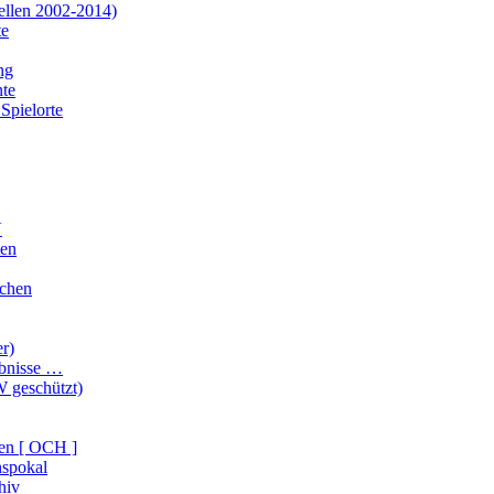
ellen 2002-2014)
te
ng
te
Spielorte
V
ten
ichen
er)
ebnisse …
 geschützt)
en [ OCH ]
nspokal
hiv