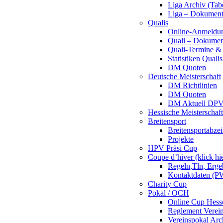
Liga Archiv (Tab
Liga – Dokumen
Qualis
Online-Anmeldu
Quali – Dokumen
Quali-Termine & 
Statistiken Qualis
DM Quoten
Deutsche Meisterschaft
DM Richtlinien
DM Quoten
DM Aktuell DP
Hessische Meisterschaf
Breitensport
Breitensportabze
Projekte
HPV Präsi Cup
Coupe d’hiver (klick hi
Regeln,Tln, Erg
Kontaktdaten (PW
Charity Cup
Pokal / OCH
Online Cup Hess
Reglement Verei
Vereinspokal Arc