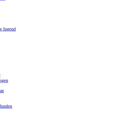
g Jugend
r
ngen
ste
efunden