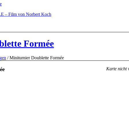
e
– Film von Norbert Koch
blette Formée
ngen
/
Miniturnier Doublette Formée
ée
Karte nicht 