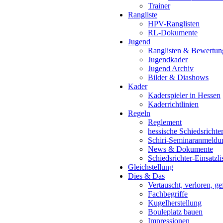
Trainer
Rangliste
HPV-Ranglisten
RL-Dokumente
Jugend
Ranglisten & Bewertun
Jugendkader
Jugend Archiv
Bilder & Diashows
Kader
Kaderspieler in Hessen
Kaderrichtlinien
Regeln
Reglement
hessische Schiedsrichte
Schiri-Seminaranmeldu
News & Dokumente
Schiedsrichter-Einsatzli
Gleichstellung
Dies & Das
Vertauscht, verloren, g
Fachbegriffe
Kugelherstellung
Bouleplatz bauen
Impressionen