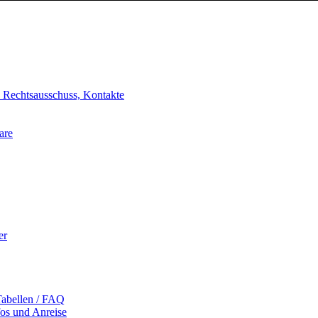
, Rechtsausschuss, Kontakte
are
er
Tabellen / FAQ
fos und Anreise