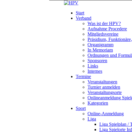
Start
Verband
Was ist der HPV?
Aufnahme Procedere
Mitgliedsvereine
Präsidium, Funktionäre
Organigramm
In Memoriam
Ordnungen und Formul
Sponsoren
Links
Internes
Termine
Veranstaltungen
Turnier anmelden
Veranstaltungsorte
Onlineanmeldung Spiel
Kategorien
Sport
Online-Anmeldung
Liga
Liga Spielplan / 
Liga Spielorte In