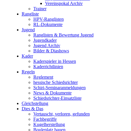
Vereinspokal Archiv
Trainer
Rangliste
HPV-Ranglisten
RL-Dokumente
Jugend
Ranglisten & Bewertung Jugend
Jugendkader
Jugend Archiv
Bilder & Diashows
Kader
Kaderspieler in Hessen
Kaderrichtlinien
Regeln
Reglement
hessische Schiedsrichter
Schiri-Seminaranmeldungen
News & Dokumente
Schiedsrichter-Einsatzliste
Gleichstellung
Dies & Das
Vertauscht, verloren, gefunden
Fachbegriffe
Kugelherstellung
Bouleplatz bauen