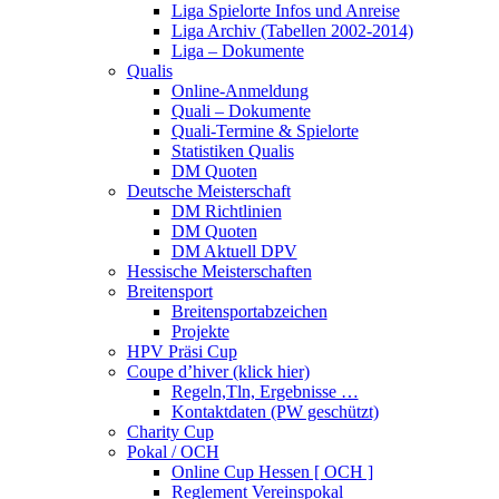
Liga Spielorte Infos und Anreise
Liga Archiv (Tabellen 2002-2014)
Liga – Dokumente
Qualis
Online-Anmeldung
Quali – Dokumente
Quali-Termine & Spielorte
Statistiken Qualis
DM Quoten
Deutsche Meisterschaft
DM Richtlinien
DM Quoten
DM Aktuell DPV
Hessische Meisterschaften
Breitensport
Breitensportabzeichen
Projekte
HPV Präsi Cup
Coupe d’hiver (klick hier)
Regeln,Tln, Ergebnisse …
Kontaktdaten (PW geschützt)
Charity Cup
Pokal / OCH
Online Cup Hessen [ OCH ]
Reglement Vereinspokal