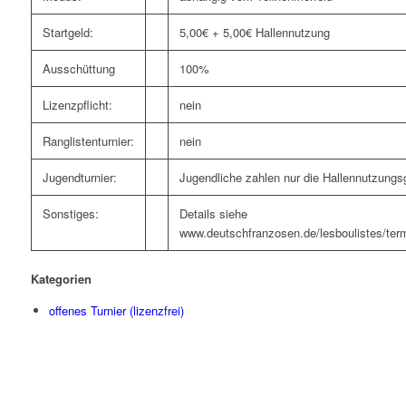
Startgeld:
5,00€ + 5,00€ Hallennutzung
Ausschüttung
100%
Lizenzpflicht:
nein
Ranglistenturnier:
nein
Jugendturnier:
Jugendliche zahlen nur die Hallennutzungs
Sonstiges:
Details siehe
www.deutschfranzosen.de/lesboulistes/term
Kategorien
offenes Turnier (lizenzfrei)