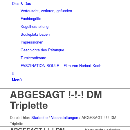
Dies & Das
Vertauscht, verloren, gefunden
Fachbegriffe
Kugelherstellung
Bouleplatz bauen
Impressionen
Geschichte des Pétanque
Turniersoftware
FASZINATION BOULE – Film von Norbert Koch
Menü
ABGESAGT !-!-! DM
Triplette
Du bist hier:
Startseite
/
Veranstaltungen
/
ABGESAGT !-!-! DM
Triplette
ABGESAGT !-!-! DM
Karte nicht verfügbar