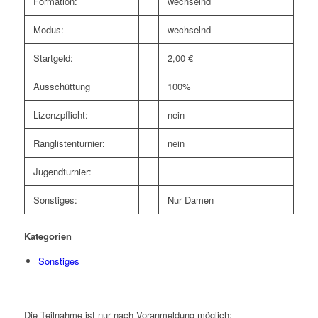
Formation:
wechselnd
Modus:
wechselnd
Startgeld:
2,00 €
Ausschüttung
100%
Lizenzpflicht:
nein
Ranglistenturnier:
nein
Jugendturnier:
Sonstiges:
Nur Damen
Kategorien
Sonstiges
Die Teilnahme ist nur nach Voranmeldung möglich: