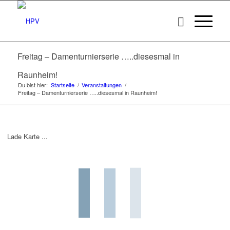
Freitag – Damenturnierserie …..diesesmal in
Raunheim!
Du bist hier:
Startseite
/
Veranstaltungen
/
Freitag – Damenturnierserie …..diesesmal in Raunheim!
Lade Karte ...